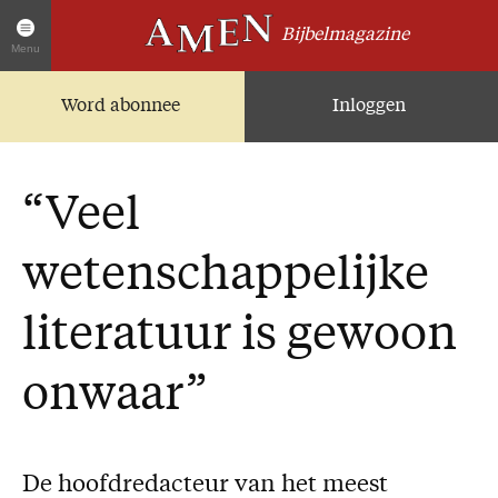
Bijbelmagazine
Menu
Word abonnee
Inloggen
Artikelen
Home
AMEN Actueel
“Veel
Zoek in alle artikelen
Twitter
wetenschappelijke
Facebook
literatuur is gewoon
Over AMEN
onwaar”
Abonnementen
Geschenkabonnement
Proefnummer AMEN
De hoofdredacteur van het meest
Steun AMEN