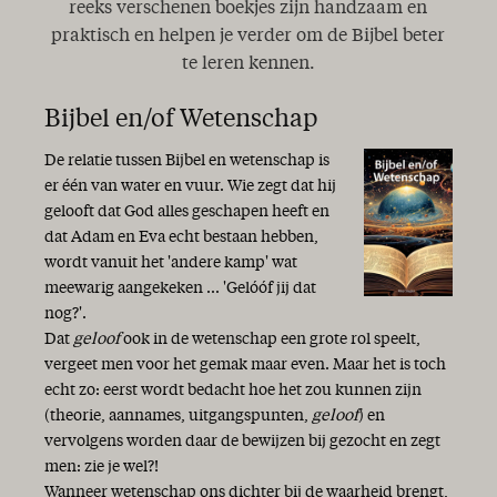
reeks verschenen boekjes zijn handzaam en
praktisch en helpen je verder om de Bijbel beter
te leren kennen.
Bijbel en/of Wetenschap
De relatie tussen Bijbel en wetenschap is
er één van water en vuur. Wie zegt dat hij
gelooft dat God alles geschapen heeft en
dat Adam en Eva echt bestaan hebben,
wordt vanuit het 'andere kamp' wat
meewarig aangekeken ... 'Gelóóf jij dat
nog?'.
Dat
geloof
ook in de wetenschap een grote rol speelt,
vergeet men voor het gemak maar even. Maar het is toch
echt zo: eerst wordt bedacht hoe het zou kunnen zijn
(theorie, aannames, uitgangspunten,
geloof
) en
vervolgens worden daar de bewijzen bij gezocht en zegt
men: zie je wel?!
Wanneer wetenschap ons dichter bij de waarheid brengt,