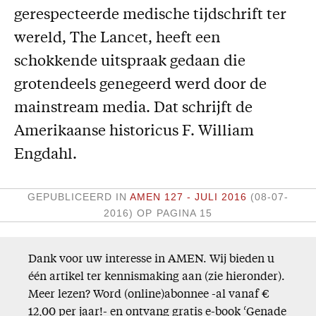
gerespecteerde medische tijdschrift ter
Missie
wereld, The Lancet, heeft een
Service
schokkende uitspraak gedaan die
Adreswijziging
grotendeels genegeerd werd door de
Nabestellen
mainstream media. Dat schrijft de
Vragen en opmerkingen
Amerikaanse historicus F. William
Engdahl.
En verder
Bijbelstudieagenda
GEPUBLICEERD IN
AMEN 127 - JULI 2016
(08-07-
2016)
OP PAGINA 15
Dank voor uw interesse in AMEN. Wij bieden u
één artikel ter kennismaking aan (zie hieronder).
Meer lezen? Word (online)abonnee -al vanaf €
12,00 per jaar!- en ontvang gratis e-book ‘Genade