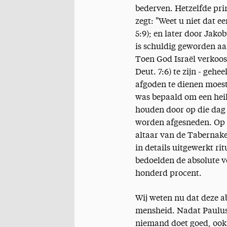
bederven. Hetzelfde pri
zegt: "Weet u niet dat e
5:9); en later door Jako
is schuldig geworden aan
Toen God Israël verkoos 
Deut. 7:6) te zijn - gehe
afgoden te dienen moes
was bepaald om een heili
houden door op die dag z
worden afgesneden. Op d
altaar van de Tabernake
in details uitgewerkt ri
bedoelden de absolute v
honderd procent.
Wij weten nu dat deze 
mensheid. Nadat Paulus
niemand doet goed, ook n