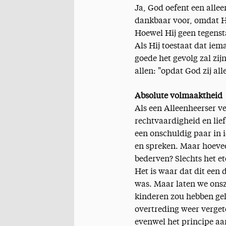
Ja, God oefent een alle
dankbaar voor, omdat Hij
Hoewel Hij geen tegensta
Als Hij toestaat dat iem
goede het gevolg zal zij
allen: "opdat God zij alle
Absolute volmaaktheid
Als een Alleenheerser v
rechtvaardigheid en lie
een onschuldig paar in
en spreken. Maar hoevee
bederven? Slechts het et
Het is waar dat dit ee
was. Maar laten we ons
kinderen zou hebben gel
overtreding weer verget
evenwel het principe aan