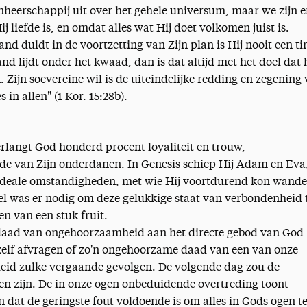
enheerschappij uit over het gehele universum, maar we zijn e
 liefde is, en omdat alles wat Hij doet volkomen juist is.
nd duldt in de voortzetting van Zijn plan is Hij nooit een ti
and lijdt onder het kwaad, dan is dat altijd met het doel dat 
n. Zijn soevereine wil is de uiteindelijke redding en zegening
s in allen" (1 Kor. 15:28b).
erlangt God honderd procent loyaliteit en trouw,
fde van Zijn onderdanen. In Genesis schiep Hij Adam en Eva
 ideale omstandigheden, met wie Hij voortdurend kon wande
l was er nodig om deze gelukkige staat van verbondenheid 
en van een stuk fruit.
n daad van ongehoorzaamheid aan het directe gebod van God
zelf afvragen of zo'n ongehoorzame daad van een van onze
eid zulke vergaande gevolgen. De volgende dag zou de
en zijn. De in onze ogen onbeduidende overtreding toont
 dat de geringste fout voldoende is om alles in Gods ogen t