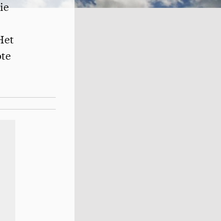
ie
Het
ote