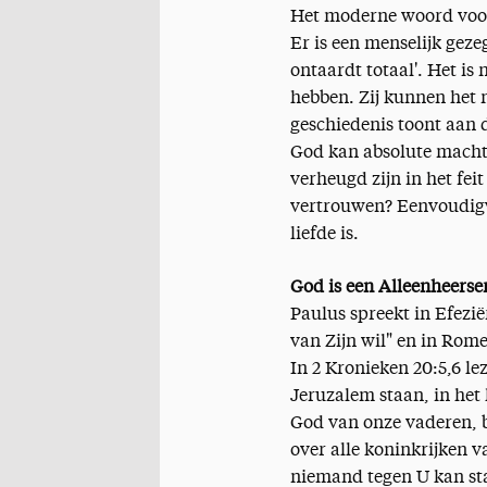
Het moderne woord voor e
Er is een menselijk gez
ontaardt totaal'. Het i
hebben. Zij kunnen het 
geschiedenis toont aan 
God kan absolute mach
verheugd zijn in het fei
vertrouwen? Eenvoudigw
liefde is.
God is een Alleenheerse
Paulus spreekt in Efezi
van Zijn wil" en in Rome
In 2 Kronieken 20:5,6 l
Jeruzalem staan, in het
God van onze vaderen, b
over alle koninkrijken v
niemand tegen U kan s