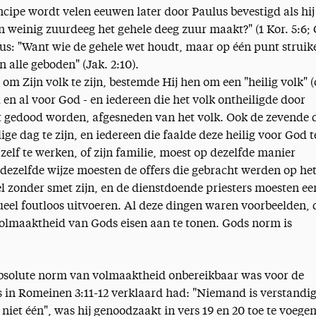
ncipe wordt velen eeuwen later door Paulus bevestigd als hij
en weinig zuurdeeg het gehele deeg zuur maakt?" (1 Kor. 5:6; 
bus: "Want wie de gehele wet houdt, maar op één punt struike
 alle geboden" (Jak. 2:10).
om Zijn volk te zijn, bestemde Hij hen om een "heilig volk" (
el en al voor God - en iedereen die het volk ontheiligde door
t gedood worden, afgesneden van het volk. Ook de zevende 
ge dag te zijn, en iedereen die faalde deze heilig voor God t
elf te werken, of zijn familie, moest op dezelfde manier
ezelfde wijze moesten de offers die gebracht werden op he
l zonder smet zijn, en de dienstdoende priesters moesten ee
tueel foutloos uitvoeren. Al deze dingen waren voorbeelden, 
olmaaktheid van Gods eisen aan te tonen. Gods norm is
absolute norm van volmaaktheid onbereikbaar was voor de
 in Romeinen 3:11-12 verklaard had: "Niemand is verstandi
iet één", was hij genoodzaakt in vers 19 en 20 toe te voegen