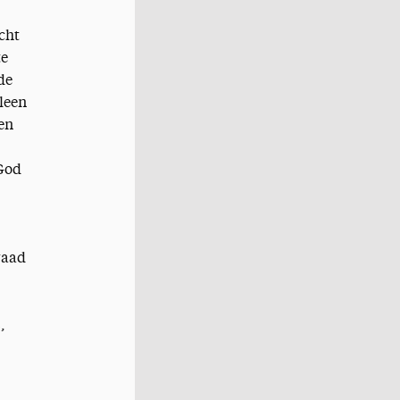
cht
te
de
leen
en
 God
raad
,