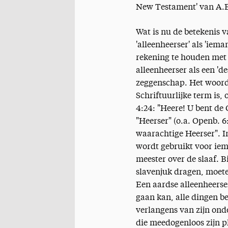
New Testament' van A.
Wat is nu de betekenis v
'alleenheerser' als 'iem
rekening te houden met 
alleenheerser als een 'd
zeggenschap. Het woord 
Schriftuurlijke term is,
4:24: "Heere! U bent de
"Heerser" (o.a. Openb. 6
waarachtige Heerser". In
wordt gebruikt voor iem
meester over de slaaf. B
slavenjuk dragen, moete
Een aardse alleenheerser
gaan kan, alle dingen be
verlangens van zijn onder
die meedogenloos zijn p