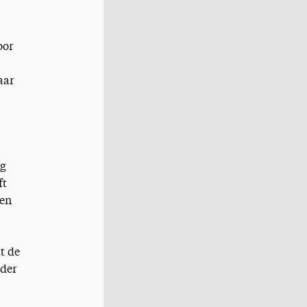
oor
aar
ng
ft
len
t de
 der