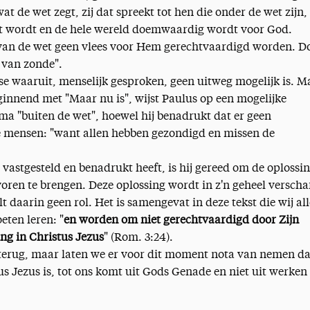
at de wet zegt, zij dat spreekt tot hen die onder de wet zijn,
t wordt en de hele wereld doemwaardig wordt voor God.
van de wet geen vlees voor Hem gerechtvaardigd worden. D
 van zonde".
se waaruit, menselijk gesproken, geen uitweg mogelijk is. M
ginnend met "Maar nu is", wijst Paulus op een mogelijke
ma "buiten de wet", hoewel hij benadrukt dat er geen
e mensen: "want allen hebben gezondigd en missen de
 vastgesteld en benadrukt heeft, is hij gereed om de oplossi
oren te brengen. Deze oplossing wordt in z'n geheel verscha
 daarin geen rol. Het is samengevat in deze tekst die wij al
eten leren: "
en worden om niet gerechtvaardigd door Zijn
ng in Christus Jezus
" (Rom. 3:24).
terug, maar laten we er voor dit moment nota van nemen da
tus Jezus is, tot ons komt uit Gods Genade en niet uit werken