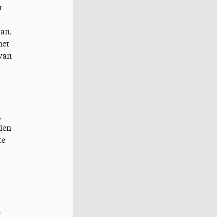
r
ran.
het
 van
,
len
te
e