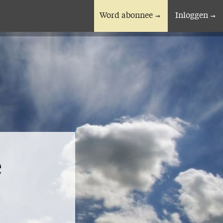
Word abonnee
Inloggen
En verder
Bijbelstudieagenda
e