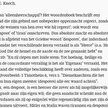
E. Knoch.
an 'alleenheerschappij'? Het woordenboek beschrijft een
and die zijn gebied met onbeperkte oppermacht regeert, zond
de wensen van hen over wie hij regeert'; ook wordt een
espoot' of 'tiran' omschreven. Dus absolute macht en absolut
is afgeleid van het Griekse woord 'despotes', dat inderdaad
 omdat het verschillende keren vertaald is als "Heere" (o.a. H
 God Die de hemel en de aarde en de zee gemaakt hebt" en
:10: "En zij riepen met luide stem: Tot hoelang, heilige en
 de concordante vertaling is het als 'Eigenaar' vertaald. Het
and die volledige beschikking heeft over anderen, zoals een
ijvoorbeeld: 1 Timotheüs 6, vers 1: "Dienstknechten die het
n hun eigen meester (despotes) alle eer waard achten".
, een despoot, is een heerser die zover als hij mogelijkerwijs
paalt naar zijn eigen wil; die geen aandacht schenkt aan de
danen als zij op enigerlei wijze tegenstrijdig zijn met zijn d
lannen uitvoert. Hitler en Stalin waren tirannen en despote