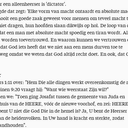
en alleenheerser is 'dictator'.
egde dat zegt: 'Elke vorm van macht ontaardt en absolute ma
s nooit een goede zaak geweest voor mensen om teveel macht 
niet dragen, hun hoofden slaan dikwijls op hol. De loop van 
dat een man met absolute macht spoedig een tiran wordt. Al
t worden toevertrouwd. En waarom kunnen we vertrouwen 
t dat God iets heeft dat we niet aan een mens durven toe te
eg omdat we weten dat God altijd recht doet. En ook, dat
r
ërs 1:11 over: "Hem Die alle dingen werkt overeenkomstig de 
inen 9:20 vraagt hij: "Want wie weerstaat Zijn wil?"
ezen we: "Toen ging Josafat tussen de gemeente van Juda en
 huis van de HEERE, vóór de nieuwe voorhof, en zei: HEERE
ent U niet die God Die in de hemel is? Ja, U bent de Heerser
an de heidenvolken. In Uw hand is kracht en sterkte, zodat
tandhouden".