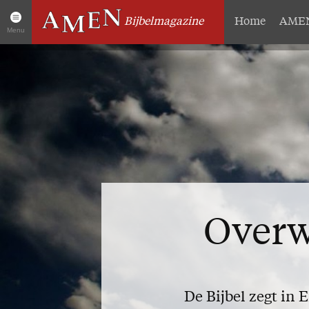
Bijbelmagazine
Home
AMEN
Menu
Artikelen
Over 
Home
Abonneme
AMEN Actueel
Geschenk
Zoek in alle artikelen
Proefnum
Twitter
Steun AM
Facebook
Missie
Overw
De Bijbel zegt in 