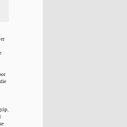
 er
e
oor
die
grip,
t
he