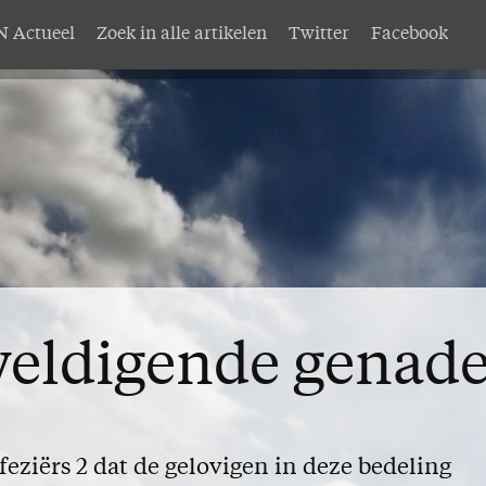
 Actueel
Zoek in alle artikelen
Twitter
Facebook
AMEN
Service
nten
Adreswijziging
abonnement
Nabestellen
mer AMEN
Vragen en opmerkingen
EN
eldigende genad
Efeziërs 2 dat de gelovigen in deze bedeling