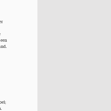
er
e
 een
and.
oel;
n.