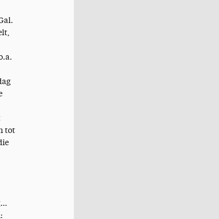
Gal.
lt,
o.a.
dag
e
t
n tot
die
g…
: