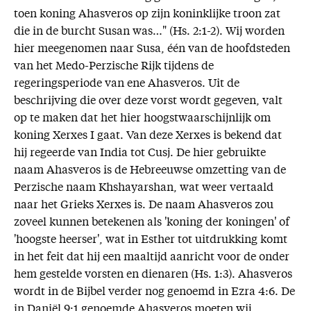
toen koning Ahasveros op zijn koninklijke troon zat
die in de burcht Susan was…" (Hs. 2:1-2). Wij worden
hier meegenomen naar Susa, één van de hoofdsteden
van het Medo-Perzische Rijk tijdens de
regeringsperiode van ene Ahasveros. Uit de
beschrijving die over deze vorst wordt gegeven, valt
op te maken dat het hier hoogstwaarschijnlijk om
koning Xerxes I gaat. Van deze Xerxes is bekend dat
hij regeerde van India tot Cusj. De hier gebruikte
naam Ahasveros is de Hebreeuwse omzetting van de
Perzische naam Khshayarshan, wat weer vertaald
naar het Grieks Xerxes is. De naam Ahasveros zou
zoveel kunnen betekenen als 'koning der koningen' of
'hoogste heerser', wat in Esther tot uitdrukking komt
in het feit dat hij een maaltijd aanricht voor de onder
hem gestelde vorsten en dienaren (Hs. 1:3). Ahasveros
wordt in de Bijbel verder nog genoemd in Ezra 4:6. De
in Daniël 9:1 genoemde Ahasveros moeten wij