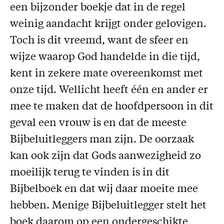
een bijzonder boekje dat in de regel
Missie
weinig aandacht krijgt onder gelovigen.
Service
Toch is dit vreemd, want de sfeer en
Adreswijziging
wijze waarop God handelde in die tijd,
Nabestellen
kent in zekere mate overeenkomst met
Vragen en opmerkingen
onze tijd. Wellicht heeft één en ander er
mee te maken dat de hoofdpersoon in dit
En verder
geval een vrouw is en dat de meeste
Bijbelstudieagenda
Bijbeluitleggers man zijn. De oorzaak
kan ook zijn dat Gods aanwezigheid zo
moeilijk terug te vinden is in dit
Bijbelboek en dat wij daar moeite mee
hebben. Menige Bijbeluitlegger stelt het
boek daarom op een ondergeschikte