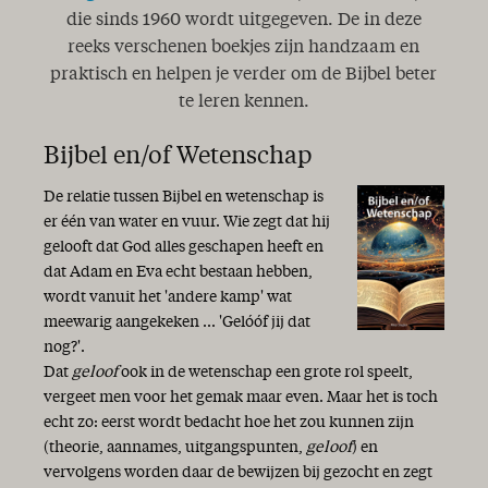
die sinds 1960 wordt uitgegeven. De in deze
reeks verschenen boekjes zijn handzaam en
praktisch en helpen je verder om de Bijbel beter
te leren kennen.
Bijbel en/of Wetenschap
De relatie tussen Bijbel en wetenschap is
er één van water en vuur. Wie zegt dat hij
gelooft dat God alles geschapen heeft en
dat Adam en Eva echt bestaan hebben,
wordt vanuit het 'andere kamp' wat
meewarig aangekeken ... 'Gelóóf jij dat
nog?'.
Dat
geloof
ook in de wetenschap een grote rol speelt,
vergeet men voor het gemak maar even. Maar het is toch
echt zo: eerst wordt bedacht hoe het zou kunnen zijn
(theorie, aannames, uitgangspunten,
geloof
) en
vervolgens worden daar de bewijzen bij gezocht en zegt