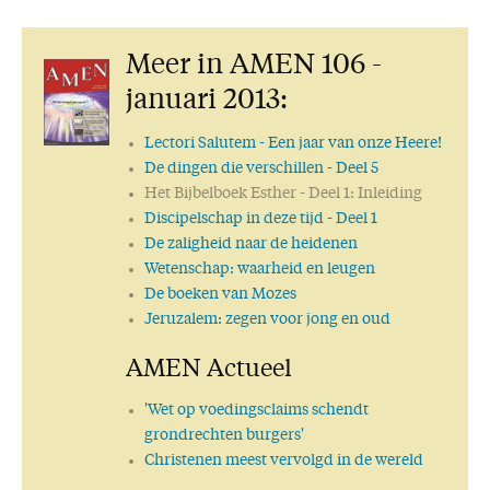
Deel 11 – Esther 8
Deel 12 – Esther 8
Meer in AMEN 106 -
Deel 13 – Esther 9
Deel 14 - Slot
januari 2013:
Lectori Salutem
- Een jaar van onze Heere!
De dingen die verschillen
- Deel 5
Het Bijbelboek Esther
- Deel 1: Inleiding
Discipelschap in deze tijd
- Deel 1
De zaligheid naar de heidenen
Wetenschap: waarheid en leugen
De boeken van Mozes
Jeruzalem: zegen voor jong en oud
AMEN Actueel
'Wet op voedingsclaims schendt
grondrechten burgers'
Christenen meest vervolgd in de wereld