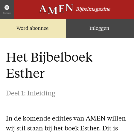
Bijbelmagazine
Menu
Word abonnee
Inloggen
Artikelen
Home
AMEN Actueel
Het Bijbelboek
Zoek in alle artikelen
Twitter
Esther
Facebook
Over AMEN
Deel 1: Inleiding
Abonnementen
Geschenkabonnement
In de komende edities van AMEN willen
Proefnummer AMEN
wij stil staan bij het boek Esther. Dit is
Steun AMEN