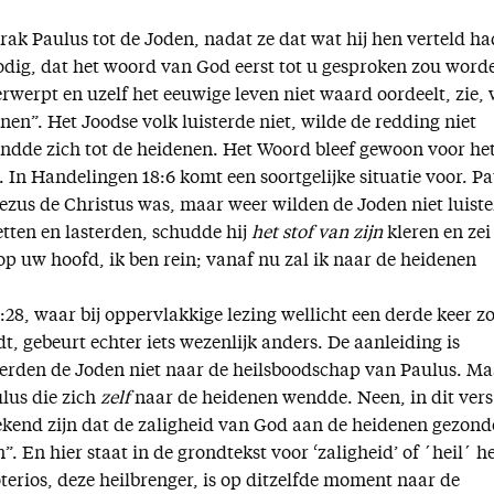
ak Paulus tot de Joden, nadat ze dat wat hij hen verteld ha
dig, dat het woord van God eerst tot u gesproken zou word
werpt en uzelf het eeuwige leven niet waard oordeelt, zie, 
en”. Het Joodse volk luisterde niet, wilde de redding niet
dde zich tot de heidenen. Het Woord bleef gewoon voor he
 In Handelingen 18:6 komt een soortgelijke situatie voor. P
zus de Christus was, maar weer wilden de Joden niet luiste
etten en lasterden, schudde hij
het stof van zijn
kleren en zei
p uw hoofd, ik ben rein; vanaf nu zal ik naar de heidenen
28, waar bij oppervlakkige lezing wellicht een derde keer z
t, gebeurt echter iets wezenlijk anders. De aanleiding is
erden de Joden niet naar de heilsboodschap van Paulus. Ma
ulus die zich
zelf
naar de heidenen wendde. Neen, in dit vers
bekend zijn dat de zaligheid van God aan de heidenen gezon
en”. En hier staat in de grondtekst voor ‘zaligheid’ of ´heil´ h
oterios, deze heilbrenger, is op ditzelfde moment naar de