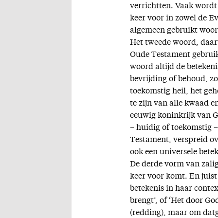
verrichtten. Vaak wordt
keer voor in zowel de E
algemeen gebruikt woor
Het tweede woord, daarva
Oude Testament gebruik
woord altijd de beteken
bevrijding of behoud, zo
toekomstig heil, het geh
te zijn van alle kwaad e
eeuwig koninkrijk van Go
– huidig of toekomstig –
Testament, verspreid ove
ook een universele betek
De derde vorm van zalighe
keer voor komt. En juis
betekenis in haar contex
brengt’, of ‘Het door Go
(redding), maar om datg