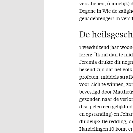
verschenen, (namelijk) d
Degene in Wie de zalighe
genadebrenger! In vers 
De heilsgesch
Tweeduizend jaar woond
lezen: “Ik zal dan te mi
Jeremia drukte dit nogm
bekend zijn dat het volk
profeten, middels straf
voor Zich te winnen, zon
bevestigd door Mattheüs 
gezonden naar de verlor
discipelen een gelijklui
en opstanding) en Johan
duidelijk: De redding, 
Handelingen 10 komt er 