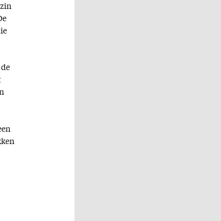
zin
De
ie
 de
t
an
een
kken