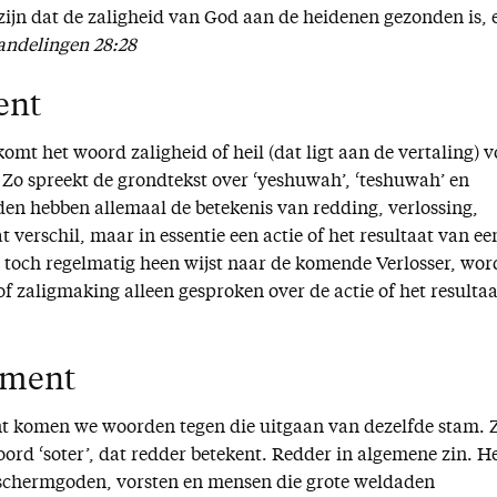
zijn dat de zaligheid van God aan de heidenen gezonden is, 
ndelingen 28:28
ent
mt het woord zaligheid of heil (dat ligt aan de vertaling) v
. Zo spreekt de grondtekst over ‘yeshuwah’, ‘teshuwah’ en
n hebben allemaal de betekenis van redding, verlossing,
t verschil, maar in essentie een actie of het resultaat van ee
die toch regelmatig heen wijst naar de komende Verlosser, wor
of zaligmaking alleen gesproken over de actie of het resultaa
ament
t komen we woorden tegen die uitgaan van dezelfde stam. Z
rd ‘soter’, dat redder betekent. Redder in algemene zin. He
schermgoden, vorsten en mensen die grote weldaden