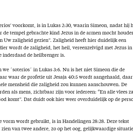
erios’ voorkomt, is in Lukas 2:30, waarin Simeon, nadat hij 
ar de tempel gebrachte kind Jezus in de armen mocht houde
 Uw zaligheid gezien”. Zaligheid heeft hier duidelijk een
Hier wordt de zaligheid, het heil, vereenzelvigd met Jezus in
e inderdaad de heilbrenger is.
 we ´soterios´ in Lukas 3:6. Nu is het niet Simeon die de
aar waar de profetie uit Jesaja 40:5 wordt aangehaald, daar
hele mensheid die zaligheid zou kunnen aanschouwen. De
rden als mens, zichtbaar zijn voor iedereen: “En alle vlees za
 God komt”. Dat duidt ook hier weer overduidelijk op de pers
e vorm wordt gebruikt, is in Handelingen 28:28. Deze tekst
zien van twee andere, zo op het oog, gelijkwaardige situatie