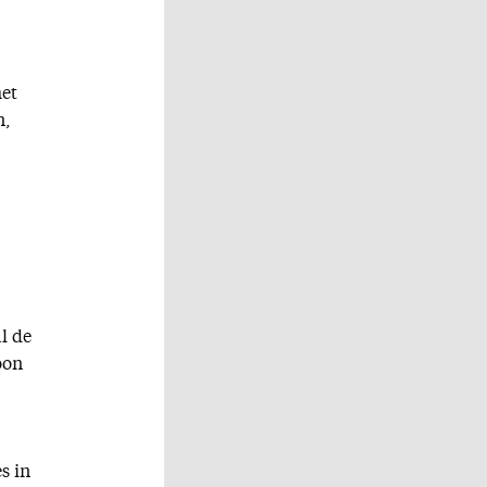
het
n,
l de
oon
s in