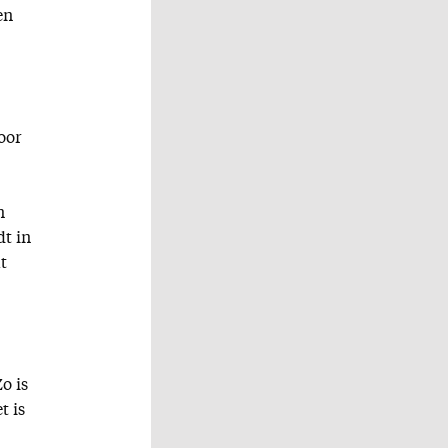
en
oor
n
dt in
t
o is
t is