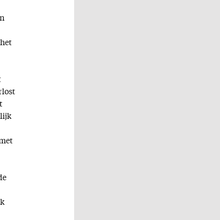
en
 het
t
rlost
t
lijk
 met
de
ak