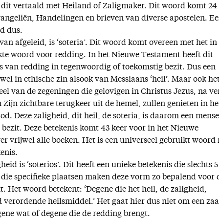
 dit vertaald met Heiland of Zaligmaker. Dit woord komt 24
vangeliën, Handelingen en brieven van diverse apostelen. E
d dus.
n afgeleid, is ‘soteria’. Dit woord komt overeen met het in
te woord voor redding. In het Nieuwe Testament heeft dit
is van redding in tegenwoordig of toekomstig bezit. Dus een
wel in ethische zin alsook van Messiaans ‘heil’. Maar ook he
eel van de zegeningen die gelovigen in Christus Jezus, na ve
n Zijn zichtbare terugkeer uit de hemel, zullen genieten in he
d. Deze zaligheid, dit heil, de soteria, is daarom een mense
 bezit. Deze betekenis komt 43 keer voor in het Nieuwe
r vrijwel alle boeken. Het is een universeel gebruikt woord
enis.
id is ‘soterios’. Dit heeft een unieke betekenis die slechts 5
t die specifieke plaatsen maken deze vorm zo bepalend voor 
t. Het woord betekent: ‘Degene die het heil, de zaligheid,
d verordende heilsmiddel.’ Het gaat hier dus niet om een za
ene wat of degene die de redding brengt.