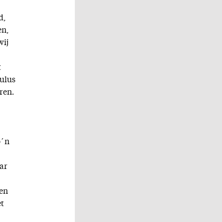
d,
en,
wij
t
aulus
ren.
o´n
ar
den
et