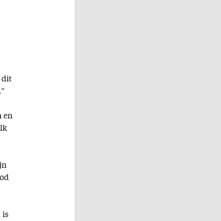
 dit
.”
n en
lk
jn
ood
 is