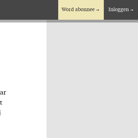
Word abonnee
Inloggen
En verder
Bijbelstudieagenda
aar
t
j