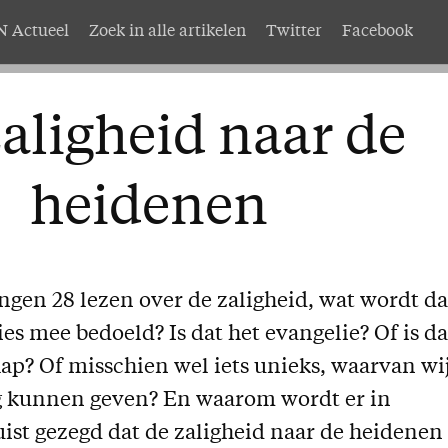
 Actueel
Zoek in alle artikelen
Twitter
Facebook
AMEN
Service
aligheid naar de
nten
Adreswijziging
abonnement
Nabestellen
heidenen
mer AMEN
Vragen en opmerkingen
EN
ngen 28 lezen over de zaligheid, wat wordt d
ies mee bedoeld? Is dat het evangelie? Of is da
p? Of misschien wel iets unieks, waarvan wi
g kunnen geven? En waarom wordt er in
ist gezegd dat de zaligheid naar de heidenen