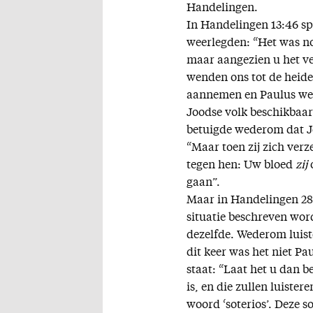
Handelingen.
In Handelingen 13:46 spr
weerlegden: “Het was no
maar aangezien u het ver
wenden ons tot de heiden
aannemen en Paulus wen
Joodse volk beschikbaar.
betuigde wederom dat Je
“Maar toen zij zich verz
tegen hen: Uw bloed
zij
o
gaan”.
Maar in Handelingen 28:
situatie beschreven word
dezelfde. Wederom luist
dit keer was het niet Pa
staat: “Laat het u dan 
is, en die zullen luister
woord ‘soterios’. Deze s