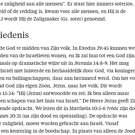
e zaligheid aan alle mensen”. Er staat hier immers soterios.
id of de redding is, kwam voor alle mensen, en Hij is de
13 wordt Hij de Zaligmaker (Gr. soter) genoemd.
iedenis
e God te midden van Zijn volk. In Exodus 29:45 kunnen we
dden van de Israëlieten wonen, en Ik zal hun tot een God zijn
aals op dramatische wijze uit in Jeremia 14:8‐9. Het mag
 Israël niet luisterde en herhaaldelijk door God, via koninge
fen en ballingschappen, daar aan herinnerd werd. Om het vo
d God zijn eigen Zoon, Jezus, naar het volk. Dit wordt
15:24: “Hij (Jezus) antwoordde en zei: Ik ben alleen maar
en schapen van het huis van Israël.” De Heere Jezus geeft Zi
dende opdracht. We lezen dit in Mattheüs 10:5‐6 (vóór zijn d
nes 20:21 (na zijn dood en opstanding). De opdracht was
de zaligheid, moest worden gebracht aan Israël. Vanaf
een kentering in de boodschap. In plaats van alleen de Jood