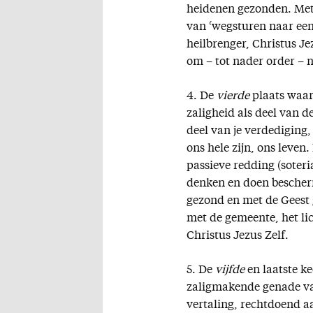
heidenen gezonden. Met 
van ‘wegsturen naar een
heilbrenger, Christus J
om – tot nader order – n
4. De
vierde
plaats waar 
zaligheid als deel van 
deel van je verdediging
ons hele zijn, ons leve
passieve redding (soteri
denken en doen bescherm
gezond en met de Geest 
met de gemeente, het li
Christus Jezus Zelf.
5. De
vijfde
en laatste ke
zaligmakende genade va
vertaling, rechtdoend a