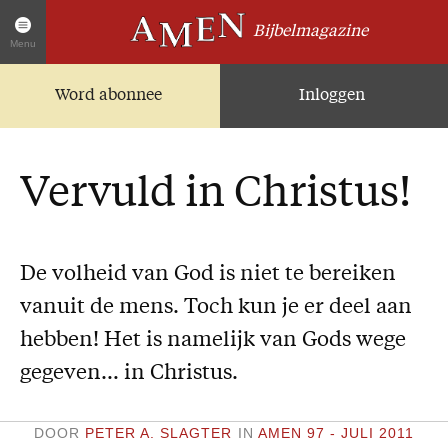
Bijbelmagazine
Menu
Word abonnee
Inloggen
Artikelen
Home
AMEN Actueel
Vervuld in Christus!
Zoek in alle artikelen
Twitter
Facebook
De volheid van God is niet te bereiken
vanuit de mens. Toch kun je er deel aan
Over AMEN
hebben! Het is namelijk van Gods wege
Abonnementen
gegeven… in Christus.
Geschenkabonnement
Proefnummer AMEN
DOOR
PETER A. SLAGTER
IN
AMEN 97 - JULI 2011
Steun AMEN