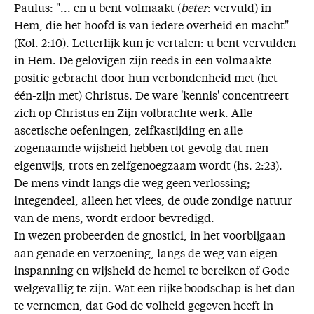
Paulus: "... en u bent volmaakt (
beter
: vervuld) in
Hem, die het hoofd is van iedere overheid en macht"
(Kol. 2:10). Letterlijk kun je vertalen: u bent vervulden
in Hem. De gelovigen zijn reeds in een volmaakte
positie gebracht door hun verbondenheid met (het
één-zijn met) Christus. De ware 'kennis' concentreert
zich op Christus en Zijn volbrachte werk. Alle
ascetische oefeningen, zelfkastijding en alle
zogenaamde wijsheid hebben tot gevolg dat men
eigenwijs, trots en zelfgenoegzaam wordt (hs. 2:23).
De mens vindt langs die weg geen verlossing;
integendeel, alleen het vlees, de oude zondige natuur
van de mens, wordt erdoor bevredigd.
In wezen probeerden de gnostici, in het voorbijgaan
aan genade en verzoening, langs de weg van eigen
inspanning en wijsheid de hemel te bereiken of Gode
welgevallig te zijn. Wat een rijke boodschap is het dan
te vernemen, dat God de volheid gegeven heeft in