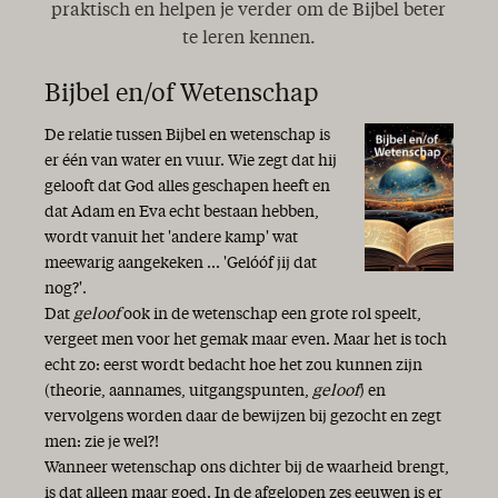
praktisch en helpen je verder om de Bijbel beter
te leren kennen.
Bijbel en/of Wetenschap
De relatie tussen Bijbel en wetenschap is
er één van water en vuur. Wie zegt dat hij
gelooft dat God alles geschapen heeft en
dat Adam en Eva echt bestaan hebben,
wordt vanuit het 'andere kamp' wat
meewarig aangekeken ... 'Gelóóf jij dat
nog?'.
Dat
geloof
ook in de wetenschap een grote rol speelt,
vergeet men voor het gemak maar even. Maar het is toch
echt zo: eerst wordt bedacht hoe het zou kunnen zijn
(theorie, aannames, uitgangspunten,
geloof
) en
vervolgens worden daar de bewijzen bij gezocht en zegt
men: zie je wel?!
Wanneer wetenschap ons dichter bij de waarheid brengt,
is dat alleen maar goed. In de afgelopen zes eeuwen is er