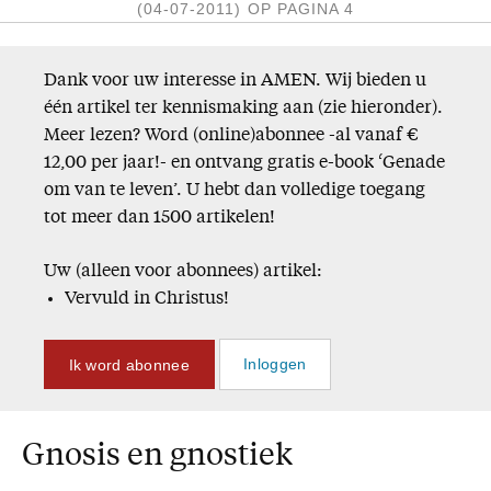
(04-07-2011)
OP PAGINA 4
Missie
Service
Dank voor uw interesse in AMEN. Wij bieden u
één artikel ter kennismaking aan (zie hieronder).
Adreswijziging
Meer lezen? Word (online)abonnee -al vanaf €
Nabestellen
12,00 per jaar!- en ontvang gratis e-book ‘Genade
Vragen en opmerkingen
om van te leven’. U hebt dan volledige toegang
tot meer dan 1500 artikelen!
En verder
Uw (alleen voor abonnees) artikel:
Bijbelstudieagenda
Vervuld in Christus!
Ik word abonnee
Inloggen
Gnosis en gnostiek