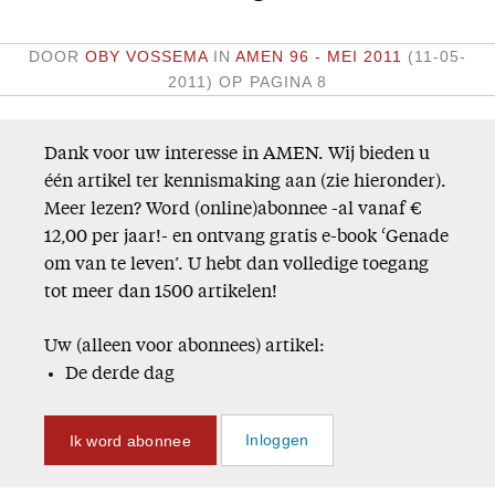
Missie
DOOR
OBY VOSSEMA
IN
AMEN 96 - MEI 2011
(11-05-
Service
2011)
OP PAGINA 8
Adreswijziging
Dank voor uw interesse in AMEN. Wij bieden u
Nabestellen
één artikel ter kennismaking aan (zie hieronder).
Vragen en opmerkingen
Meer lezen? Word (online)abonnee -al vanaf €
12,00 per jaar!- en ontvang gratis e-book ‘Genade
En verder
om van te leven’. U hebt dan volledige toegang
Bijbelstudieagenda
tot meer dan 1500 artikelen!
Uw (alleen voor abonnees) artikel:
De derde dag
Ik word abonnee
Inloggen