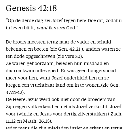
Genesis 42:18
“Op de derde dag zei Jozef tegen hen: Doe dit, zodat u
in leven blijft,
want
ik vrees God.”
De broers moesten terug naar de vader en schuld
bekennen en boeten (zie Gen. 42:21 ), anders waren ze
ten dode opgeschreven (zie vers 20).
Ze waren gehoorzaam, beleden hun misdaad en
daarna kwam alles goed. Er was geen hongersnood
meer voor hen, want Jozef onderhield hen en ze
kregen een vruchtbaar land om in te wonen.(zie Gen.
47:11-12).
De Heere Jezus werd ook niet door de broeders van
Zijn eigen volk erkend en net als Jozef verkocht. Jozef
voor twintig en Jezus voor dertig zilverstukken ( Zach.
11:12 en Matth. 26:15).
Ieder mens die zijn misdaden inziet en erkent en terug