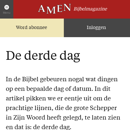
Bijbelmagazine
Menu
Word abonnee
Inloggen
Artikelen
Home
AMEN Actueel
De derde dag
Zoek in alle artikelen
Twitter
Facebook
In de Bijbel gebeuren nogal wat dingen
op een bepaalde dag of datum. In dit
Over AMEN
artikel pikken we er eentje uit om de
Abonnementen
prachtige lijnen, die de grote Schepper
Geschenkabonnement
in Zijn Woord heeft gelegd, te laten zien
Proefnummer AMEN
en dat is: de derde dag.
Steun AMEN