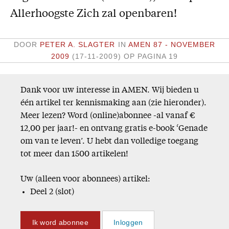
Allerhoogste Zich zal openbaren!
Missie
Service
DOOR
PETER A. SLAGTER
IN
AMEN 87 - NOVEMBER
2009
(17-11-2009)
OP PAGINA 19
Adreswijziging
Nabestellen
Vragen en opmerkingen
Dank voor uw interesse in AMEN. Wij bieden u
één artikel ter kennismaking aan (zie hieronder).
En verder
Meer lezen? Word (online)abonnee -al vanaf €
12,00 per jaar!- en ontvang gratis e-book ‘Genade
Bijbelstudieagenda
om van te leven’. U hebt dan volledige toegang
tot meer dan 1500 artikelen!
Uw (alleen voor abonnees) artikel:
Deel 2 (slot)
Ik word abonnee
Inloggen