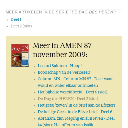
MEER ARTIKELEN IN DE SERIE "
DE DAG DES HEREN
":
Deel 1
Deel 2 (slot)
Meer in AMEN 87 -
november 2009:
Lectori Salutem
- Hoop!
Boodschap van de Verlosser!
Column MN
- Column MN 87 - Daar waar
woud en water elkaar ontmoeten
Het bijbelse wereldbeeld
- Deel 6 (slot)
De Dag des HEREN
- Deel 2 (slot)
Het getal 'zeven' in de brief aan de Efeziërs
De heilige Geest in de Efeze-brief
- Deel 6
Abraham, zijn roeping en zijn leven
- Deel
14 (slot): Het offeren van Isaäk