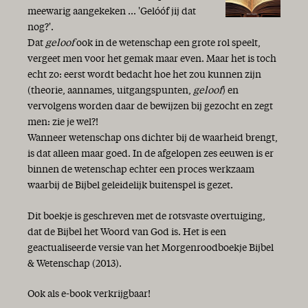
meewarig aangekeken ... 'Gelóóf jij dat
nog?'.
Dat
geloof
ook in de wetenschap een grote rol speelt,
vergeet men voor het gemak maar even. Maar het is toch
echt zo: eerst wordt bedacht hoe het zou kunnen zijn
(theorie, aannames, uitgangspunten,
geloof
) en
vervolgens worden daar de bewijzen bij gezocht en zegt
men: zie je wel?!
Wanneer wetenschap ons dichter bij de waarheid brengt,
is dat alleen maar goed. In de afgelopen zes eeuwen is er
binnen de wetenschap echter een proces werkzaam
waarbij de Bijbel geleidelijk buitenspel is gezet.
Dit boekje is geschreven met de rotsvaste overtuiging,
dat de Bijbel het Woord van God is. Het is een
geactualiseerde versie van het Morgenroodboekje Bijbel
& Wetenschap (2013).
Ook als e-book verkrijgbaar!