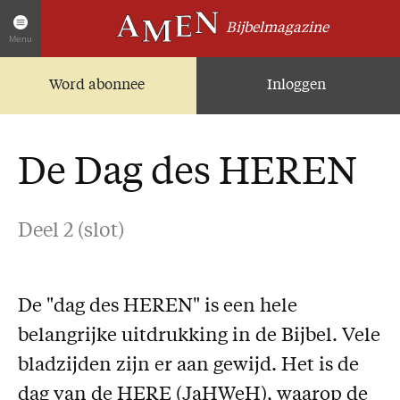
Bijbelmagazine
Menu
Word abonnee
Inloggen
Artikelen
Home
AMEN Actueel
De Dag des HEREN
Zoek in alle artikelen
Twitter
Deel 2 (slot)
Facebook
Over AMEN
De "dag des HEREN" is een hele
Abonnementen
belangrijke uitdrukking in de Bijbel. Vele
Geschenkabonnement
bladzijden zijn er aan gewijd. Het is de
Proefnummer AMEN
dag van de HERE (JaHWeH), waarop de
Steun AMEN