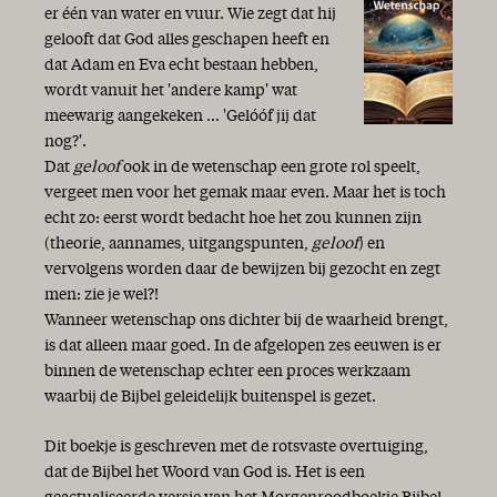
er één van water en vuur. Wie zegt dat hij
gelooft dat God alles geschapen heeft en
dat Adam en Eva echt bestaan hebben,
wordt vanuit het 'andere kamp' wat
meewarig aangekeken ... 'Gelóóf jij dat
nog?'.
Dat
geloof
ook in de wetenschap een grote rol speelt,
vergeet men voor het gemak maar even. Maar het is toch
echt zo: eerst wordt bedacht hoe het zou kunnen zijn
(theorie, aannames, uitgangspunten,
geloof
) en
vervolgens worden daar de bewijzen bij gezocht en zegt
men: zie je wel?!
Wanneer wetenschap ons dichter bij de waarheid brengt,
is dat alleen maar goed. In de afgelopen zes eeuwen is er
binnen de wetenschap echter een proces werkzaam
waarbij de Bijbel geleidelijk buitenspel is gezet.
Dit boekje is geschreven met de rotsvaste overtuiging,
dat de Bijbel het Woord van God is. Het is een