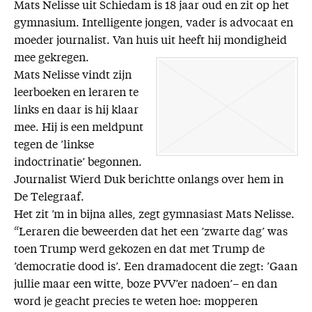
Mats Nelisse uit Schiedam is 18 jaar oud en zit op het
Missie
gymnasium. Intelligente jongen, vader is advocaat en
moeder journalist. Van huis uit heeft hij mondigheid
Service
mee gekregen.
Mats Nelisse vindt zijn
Adreswijziging
leerboeken en leraren te
Nabestellen
links en daar is hij klaar
Vragen en opmerkingen
mee. Hij is een meldpunt
tegen de ’linkse
En verder
indoctrinatie’ begonnen.
Bijbelstudieagenda
Journalist Wierd Duk berichtte onlangs over hem in
De Telegraaf.
Het zit ’m in bijna alles, zegt gymnasiast Mats Nelisse.
“Leraren die beweerden dat het een ’zwarte dag’ was
toen Trump werd gekozen en dat met Trump de
’democratie dood is’. Een dramadocent die zegt: ’Gaan
jullie maar een witte, boze PVV’er nadoen’– en dan
word je geacht precies te weten hoe: mopperen