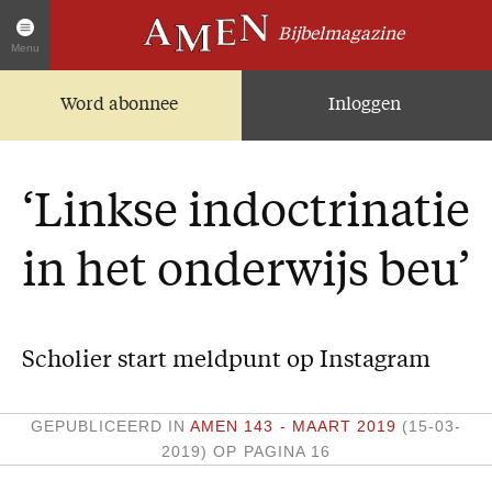
Bijbelmagazine
Menu
Word abonnee
Inloggen
Artikelen
Home
AMEN Actueel
‘Linkse indoctrinatie
Zoek in alle artikelen
Twitter
in het onderwijs beu’
Facebook
Over AMEN
Scholier start meldpunt op Instagram
Abonnementen
Geschenkabonnement
GEPUBLICEERD IN
AMEN 143 - MAART 2019
(15-03-
2019)
OP PAGINA 16
Proefnummer AMEN
Steun AMEN