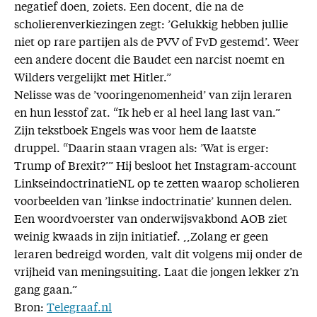
negatief doen, zoiets. Een docent, die na de
scholierenverkiezingen zegt: ’Gelukkig hebben jullie
niet op rare partijen als de PVV of FvD gestemd’. Weer
een andere docent die Baudet een narcist noemt en
Wilders vergelijkt met Hitler.”
Nelisse was de ’vooringenomenheid’ van zijn leraren
en hun lesstof zat. “Ik heb er al heel lang last van.”
Zijn tekstboek Engels was voor hem de laatste
druppel. “Daarin staan vragen als: ’Wat is erger:
Trump of Brexit?’” Hij besloot het Instagram-account
LinkseindoctrinatieNL op te zetten waarop scholieren
voorbeelden van ’linkse indoctrinatie’ kunnen delen.
Een woordvoerster van onderwijsvakbond AOB ziet
weinig kwaads in zijn initiatief. ,,Zolang er geen
leraren bedreigd worden, valt dit volgens mij onder de
vrijheid van meningsuiting. Laat die jongen lekker z’n
gang gaan.”
Bron:
Telegraaf.nl