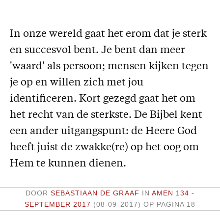
Missie
In onze wereld gaat het erom dat je sterk
Service
en succesvol bent. Je bent dan meer
Adreswijziging
'waard' als persoon; mensen kijken tegen
Nabestellen
je op en willen zich met jou
Vragen en opmerkingen
identificeren. Kort gezegd gaat het om
En verder
het recht van de sterkste. De Bijbel kent
Bijbelstudieagenda
een ander uitgangspunt: de Heere God
heeft juist de zwakke(re) op het oog om
Hem te kunnen dienen.
DOOR
SEBASTIAAN DE GRAAF
IN
AMEN 134 -
SEPTEMBER 2017
(08-09-2017)
OP PAGINA 18