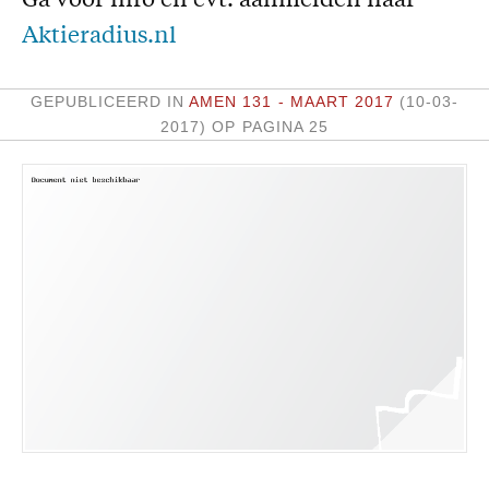
Ga voor info en evt. aanmelden naar
Missie
Aktieradius.nl
Service
GEPUBLICEERD IN
AMEN 131 - MAART 2017
(10-03-
Adreswijziging
2017)
OP PAGINA 25
Nabestellen
Vragen en opmerkingen
En verder
Bijbelstudieagenda