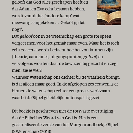
gelooft dat God alles geschapen heeft en
dat Adam en Eva echt bestaan hebben,
wordt vanuit het 'andere kamp' wat
meewarig aangekeken ... 'Gelóóf jij dat
nog?'.
Dat
geloof
ook in de wetenschap een grote rol speelt,
vergeet men voor het gemak maar even. Maar het is toch
echt zo: eerst wordt bedacht hoe het zou kunnen zijn
(theorie, aannames, uitgangspunten,
geloof
) en
vervolgens worden daar de bewijzen bij gezocht en zegt
men: zie je wel?!
Wanneer wetenschap ons dichter bij de waarheid brengt,
is dat alleen maar goed. In de afgelopen zes eeuwen is er
binnen de wetenschap echter een proces werkzaam
waarbij de Bijbel geleidelijk buitenspel is gezet.
Dit boekje is geschreven met de rotsvaste overtuiging,
dat de Bijbel het Woord van God is. Het is een
geactualiseerde versie van het Morgenroodboekje Bijbel
& Wetenschap (2013).