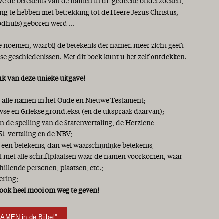
 we de betekenis van de namen in dit gedeelte onderzoeken,
ng te hebben met betrekking tot de Heere Jezus Christus,
odhuis) geboren werd ...
te noemen, waarbij de betekenis der namen meer zicht geeft
lse geschiedenissen. Met dit boek kunt u het zelf ontdekken.
uk van deze unieke uitgave!
et alle namen in het Oude en Nieuwe Testament;
se en Griekse grondtekst (en de uitspraak daarvan);
 de spelling van de Statenvertaling, de Herziene
51-vertaling en de NBV;
 een betekenis, dan wel waarschijnlijke betekenis;
jst met alle schriftplaatsen waar de namen voorkomen, waar
chillende personen, plaatsen, etc.;
ering;
ook heel mooi om weg te geven!
NAMEN in de Bijbel''