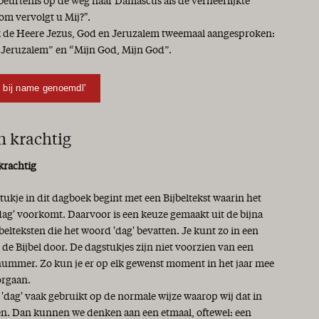
beurtenis op de weg naar Damascus als de verheerlijkte
rom vervolgt u Mij?".
de Heere Jezus, God en Jeruzalem tweemaal aangesproken:
 Jeruzalem” en “Mijn God, Mijn God”.
l bij name genoemdl'
n krachtig
krachtig
tukje in dit dagboek begint met een Bijbeltekst waarin het
ag' voorkomt. Daarvoor is een keuze gemaakt uit de bijna
belteksten die het woord 'dag' bevatten. Je kunt zo in een
l de Bijbel door. De dagstukjes zijn niet voorzien van een
ummer. Zo kun je er op elk gewenst moment in het jaar mee
orgaan.
 'dag' vaak gebruikt op de normale wijze waarop wij dat in
n. Dan kunnen we denken aan een etmaal, oftewel: een