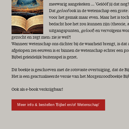
meewarig aangekeken ... 'Gelóóf jij dat nog?
Dat
geloof
ook in de wetenschap een grote r
voor het gemak maar even. Maar het is toch
bedacht hoe het zou kunnen zijn (theorie,
uitgangspunten,
geloof
) en vervolgens wor
gezocht en zegt men: zie je wel?!
Wanneer wetenschap ons dichter bij de waarheid brengt, is dat 
afgelopen zes eeuwen is er binnen de wetenschap echter een p
Bijbel geleidelijk buitenspel is gezet.
Dit boekje is geschreven met de rotsvaste overtuiging, dat de Bi
Het is een geactualiseerde versie van het Morgenroodboekje Bij
Ook als e-book verkrijgbaar!
Meer info & bestellen 'Bijbel en/of Wetenschap'