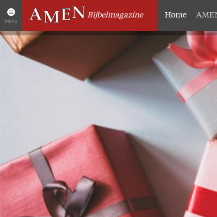
Bijbelmagazine
Home
AMEN
Menu
Artikelen
Over 
Abonneme
Home
Geschenk
AMEN Actueel
Proefnum
Zoek in alle artikelen
Steun AM
Twitter
Missie
Facebook