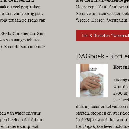
in de Bijbel. Er is
is er die indrukwekkende ge
vaak en veel gesproken
Heere zegt: "Saul, Saul, waa
erioden van veertig jaar.
Behalve mensen worden ook 
 volk tot aan de grens van
“Heere, Heere”, “Jeruzalem,
ods, Zijn dienaar, Zijn
Info & Bestellen 'Tweemaa
zes van aangezicht tot
11a). En andersom noemde
DAGboek - Kort e
Kort én 
Elk dags
woord 'd
2700 Bij
jaar hee
datum, maar enkel van een n
 één van water en vuur.
starten, stoppen en weer do
hapen heeft en dat Adam
In de Bijbel wordt het woord
het 'andere kamp' wat
het
dagelijkse
leven ook doe