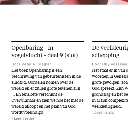
Openbaring - in
De veelkleuri
vogelvlucht - deel 9 (slot)
schepping
Door Peter A. Slagter
Door Oby Vossema
Het boek Openbaring is een
Het staat er in van 
beschrijving van gebeurtenissen in de
woorden in Genesis
eindtijd. Oordelen komen over de
grote gevolgen, zoals
wereld en er zullen grote tekenen zijn
God spreekt. Zijn W
… En tenslotte verschijnt de
grondslag en het be
Overwinnaar en zien we hoe het met de
in al zijn complexit
wereld afloopt en het plan van God
veelkleurigheid.
wordt voleindigd!
Lees verder
Lees verder