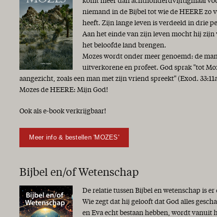
komt meer dan achthonderdvijftigmaal voor 
niemand in de Bijbel tot wie de HEERE zo 
heeft. Zijn lange leven is verdeeld in drie p
Aan het einde van zijn leven mocht hij zijn
het beloofde land brengen.
Mozes wordt onder meer genoemd: de man G
uitverkorene en profeet. God sprak "tot Mo
aangezicht, zoals een man met zijn vriend spreekt" (Exod. 33:
Mozes de HEERE: Mijn God!
Ook als e-book verkrijgbaar!
Meer info & bestellen 'MOZES'
Bijbel en/of Wetenschap
De relatie tussen Bijbel en wetenschap is er
Wie zegt dat hij gelooft dat God alles gesc
en Eva echt bestaan hebben, wordt vanuit 