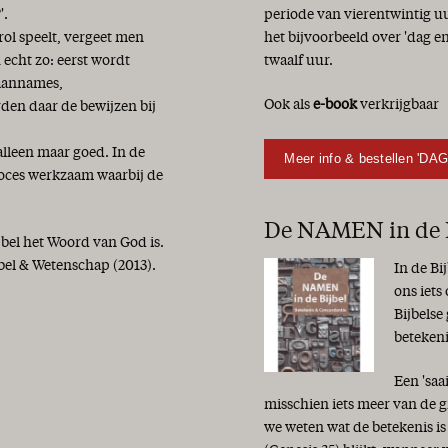
'.
periode van vierentwintig uu
ol speelt, vergeet men
het bijvoorbeeld over 'dag 
 echt zo: eerst wordt
twaalf uur.
 aannames,
Ook als
e-book
verkrijgbaar
den daar de bewijzen bij
alleen maar goed. In de
Meer info & bestellen 'DA
roces werkzaam waarbij de
De NAMEN in de B
jbel het Woord van God is.
bel & Wetenschap (2013).
In de Bi
ons iets
Bijbelse
beteken
Een 'saa
misschien iets meer van de g
we weten wat de betekenis i