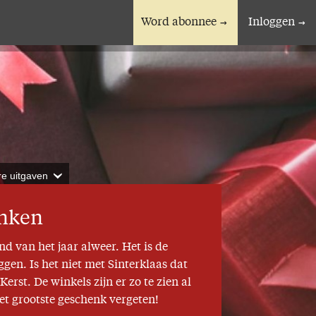
Word abonnee
Inloggen
En verder
Bijbelstudieagenda
re uitgaven
enken
d van het jaar alweer. Het is de
en. Is het niet met Sinterklaas dat
rst. De winkels zijn er zo te zien al
t grootste geschenk vergeten!