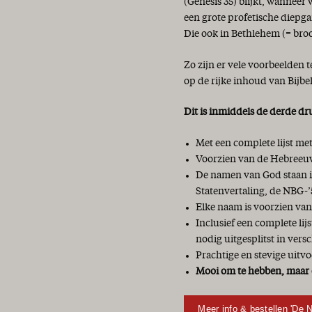
(Genesis 35) blijkt, wanneer
een grote profetische diepga
Die ook in Bethlehem (= bro
Zo zijn er vele voorbeelden 
op de rijke inhoud van Bijbe
Dit is inmiddels de derde dr
Met een complete lijst m
Voorzien van de Hebreeuw
De namen van God staan in
Statenvertaling, de NBG-’
Elke naam is voorzien van
Inclusief een complete li
nodig uitgesplitst in vers
Prachtige en stevige uitvo
Mooi om te hebben, maar 
Meer info & bestellen 'De 