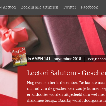
 Actueel
Zoek in alle artikelen
Twitter
Facebook
AMEN
Service
nten
Adreswijziging
abonnement
Nabestellen
mer AMEN
Vragen en opmerkingen
In AMEN 141 - november 2018
Bekijk ande
EN
Lectori Salutem - Gesch
Nog even en het is december. De laatste maan
maand van de geschenken, zou je kunnen zegg
er kadootjes worden uitgedeeld dan wel met Ke
druk mee bezig… Daarbij wordt doorgaans he