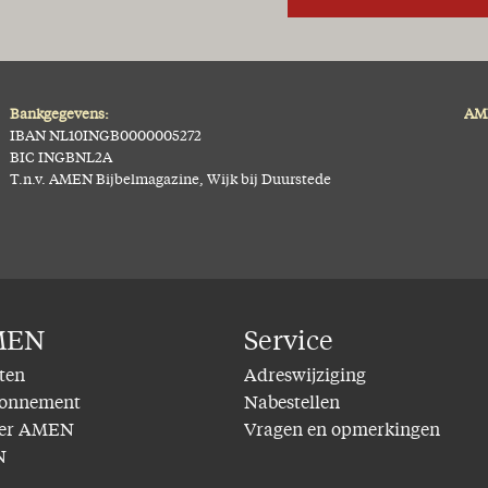
Bankgegevens:
AME
IBAN NL10INGB0000005272
BIC INGBNL2A
T.n.v. AMEN Bijbelmagazine, Wijk bij Duurstede
MEN
Service
ten
Adreswijziging
bonnement
Nabestellen
er AMEN
Vragen en opmerkingen
N