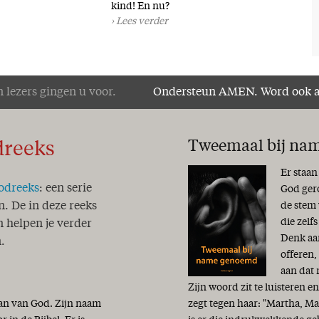
kind! En nu?
Lees verder
 lezers gingen u voor.
Ondersteun AMEN. Word ook 
Tweemaal bij na
dreeks
Er staan
odreeks
: een serie
God ger
de stem 
n. De in deze reeks
die zelf
 helpen je verder
Denk aan
.
offeren
aan dat
Zijn woord zit te luisteren e
lan van God. Zijn naam
zegt tegen haar: "Martha, M