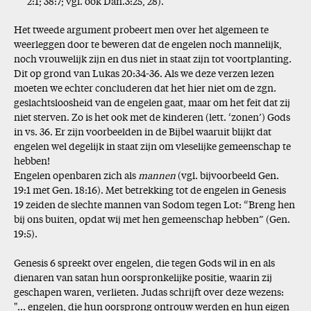
2:1; 38:7; vgl. ook Dan.3:25, 28).
Het tweede argument probeert men over het algemeen te
weerleggen door te beweren dat de engelen noch mannelijk,
noch vrouwelijk zijn en dus niet in staat zijn tot voortplanting.
Dit op grond van Lukas 20:34-36. Als we deze verzen lezen
moeten we echter concluderen dat het hier niet om de zgn.
geslachtsloosheid van de engelen gaat, maar om het feit dat zij
niet sterven. Zo is het ook met de kinderen (lett. ‘zonen’) Gods
in vs. 36. Er zijn voorbeelden in de Bijbel waaruit blijkt dat
engelen wel degelijk in staat zijn om vleselijke gemeenschap te
hebben!
Engelen openbaren zich als
mannen
(vgl. bijvoorbeeld Gen.
19:1 met Gen. 18:16). Met betrekking tot de engelen in Genesis
19 zeiden de slechte mannen van Sodom tegen Lot: “Breng hen
bij ons buiten, opdat wij met hen gemeenschap hebben” (Gen.
19:5).
Genesis 6 spreekt over engelen, die tegen Gods wil in en als
dienaren van satan hun oorspronkelijke positie, waarin zij
geschapen waren, verlieten. Judas schrijft over deze wezens:
"... engelen, die hun oorsprong ontrouw werden en hun eigen