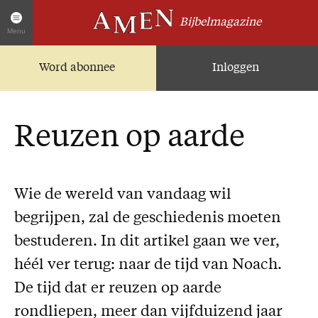
Bijbelmagazine
Menu
Word abonnee
Inloggen
Artikelen
Home
AMEN Actueel
Reuzen op aarde
Zoek in alle artikelen
Twitter
Facebook
Wie de wereld van vandaag wil
begrijpen, zal de geschiedenis moeten
Over AMEN
bestuderen. In dit artikel gaan we ver,
Abonnementen
héél ver terug: naar de tijd van Noach.
Geschenkabonnement
De tijd dat er reuzen op aarde
Proefnummer AMEN
rondliepen, meer dan vijfduizend jaar
Steun AMEN