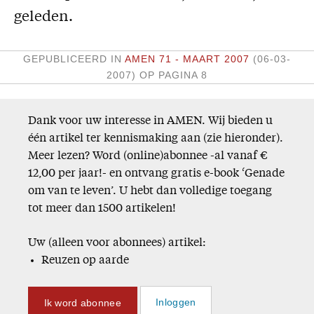
geleden.
Missie
Service
GEPUBLICEERD IN
AMEN 71 - MAART 2007
(06-03-
2007)
OP PAGINA 8
Adreswijziging
Nabestellen
Dank voor uw interesse in AMEN. Wij bieden u
Vragen en opmerkingen
één artikel ter kennismaking aan (zie hieronder).
En verder
Meer lezen? Word (online)abonnee -al vanaf €
12,00 per jaar!- en ontvang gratis e-book ‘Genade
Bijbelstudieagenda
om van te leven’. U hebt dan volledige toegang
tot meer dan 1500 artikelen!
Uw (alleen voor abonnees) artikel:
Reuzen op aarde
Ik word abonnee
Inloggen