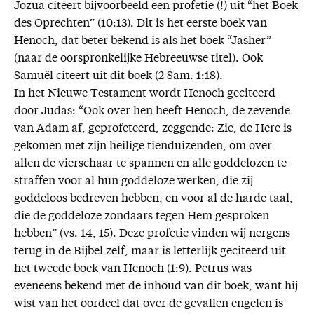
Jozua citeert bijvoorbeeld een profetie (!) uit “het Boek
des Oprechten” (10:13). Dit is het eerste boek van
Henoch, dat beter bekend is als het boek “Jasher”
(naar de oorspronkelijke Hebreeuwse titel). Ook
Samuël citeert uit dit boek (2 Sam. 1:18).
In het Nieuwe Testament wordt Henoch geciteerd
door Judas: “Ook over hen heeft Henoch, de zevende
van Adam af, geprofeteerd, zeggende: Zie, de Here is
gekomen met zijn heilige tienduizenden, om over
allen de vierschaar te spannen en alle goddelozen te
straffen voor al hun goddeloze werken, die zij
goddeloos bedreven hebben, en voor al de harde taal,
die de goddeloze zondaars tegen Hem gesproken
hebben” (vs. 14, 15). Deze profetie vinden wij nergens
terug in de Bijbel zelf, maar is letterlijk geciteerd uit
het tweede boek van Henoch (1:9). Petrus was
eveneens bekend met de inhoud van dit boek, want hij
wist van het oordeel dat over de gevallen engelen is