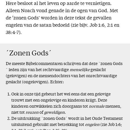
Here besloot al het leven op aarde te vernietigen.
Alleen Noach vond genade in de ogen van God. Met
de ‘zonen Gods’ worden in deze tekst de gevallen
engelen van de satan bedoeld (zie bijv. Job 1:6, 2:1 en
38:4-7).
´Zonen Gods´
De meeste Bijbelcommentaren schrijven dat deze ´zonen Gods
´ leden zijn van het rechtvaardige
menselijke
geslacht
(gelovigen) en de mensendochters van het onrechtvaardige
geslacht (ongelovigen). Echter:
Ook in onze tijd gebeurt het wel eens dat een gelovige
trouwt met een ongelovige en kinderen krijgt. Deze
kinderen ontwikkelen zich doorgaans tot
normale
mensen,
niet tot
reuzen
of
geweldigen
.
De uitdrukking ´zonen Gods´ wordt in het Oude Testament
uitsluitend gebruikt met betrekking tot
engelen
(zie Job 1:6;