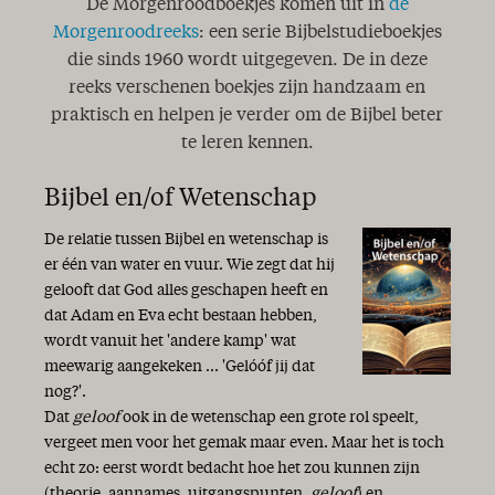
De Morgenroodboekjes komen uit in
de
Morgenroodreeks
: een serie Bijbelstudieboekjes
die sinds 1960 wordt uitgegeven. De in deze
reeks verschenen boekjes zijn handzaam en
praktisch en helpen je verder om de Bijbel beter
te leren kennen.
Bijbel en/of Wetenschap
De relatie tussen Bijbel en wetenschap is
er één van water en vuur. Wie zegt dat hij
gelooft dat God alles geschapen heeft en
dat Adam en Eva echt bestaan hebben,
wordt vanuit het 'andere kamp' wat
meewarig aangekeken ... 'Gelóóf jij dat
nog?'.
Dat
geloof
ook in de wetenschap een grote rol speelt,
vergeet men voor het gemak maar even. Maar het is toch
echt zo: eerst wordt bedacht hoe het zou kunnen zijn
(theorie, aannames, uitgangspunten,
geloof
) en