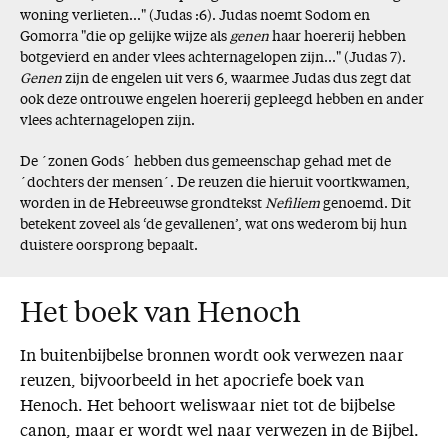
woning verlieten..." (Judas :6). Judas noemt Sodom en
Gomorra "die op gelijke wijze als
genen
haar hoererij hebben
botgevierd en ander vlees achternagelopen zijn..." (Judas 7).
Genen
zijn de engelen uit vers 6, waarmee Judas dus zegt dat
ook deze ontrouwe engelen hoererij gepleegd hebben en ander
vlees achternagelopen zijn.
De ´zonen Gods´ hebben dus gemeenschap gehad met de
´dochters der mensen´. De reuzen die hieruit voortkwamen,
worden in de Hebreeuwse grondtekst
Nefiliem
genoemd. Dit
betekent zoveel als ‘de gevallenen’, wat ons wederom bij hun
duistere oorsprong bepaalt.
Het boek van Henoch
In buitenbijbelse bronnen wordt ook verwezen naar
reuzen, bijvoorbeeld in het apocriefe boek van
Henoch. Het behoort weliswaar niet tot de bijbelse
canon, maar er wordt wel naar verwezen in de Bijbel.