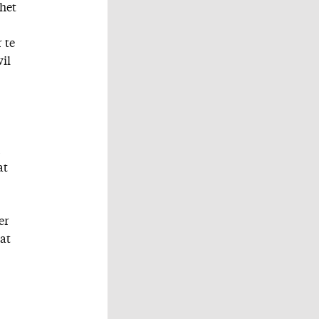
 het
 te
wil
at
er
at