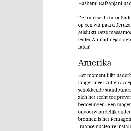
Hashemi Rafsanjani nade
De Iraakse dictator Sad
op een wit paard Jeruza
Mislukt! Deze massamoor
leider Ahmadinejad denk
falen!
Amerika
Het moment lijkt naderb
langer meer zullen accep
schokkende standpunten
zich het recht toe preve
bedoelingen. Een mogend
onvoorwaardelijk onder
bronnen is het Pentagon
Iraanse nucleaire install