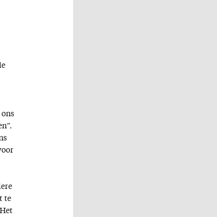
de
 ons
en”.
ns
voor
dere
t te
 Het