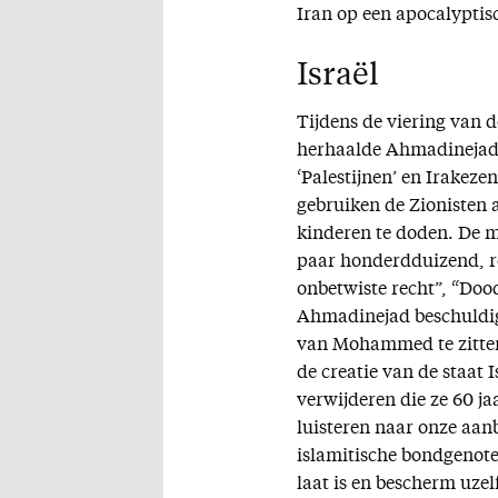
Iran op een apocalypti
Israël
Tijdens de viering van d
herhaalde Ahmadinejad n
‘Palestijnen’ en Irakeze
gebruiken de Zionisten 
kinderen te doden. De m
paar honderdduizend, re
onbetwiste recht”, “Do
Ahmadinejad beschuldigd
van Mohammed te zitten.
de creatie van de staat I
verwijderen die ze 60 ja
luisteren naar onze aanb
islamitische bondgenote
laat is en bescherm uzel