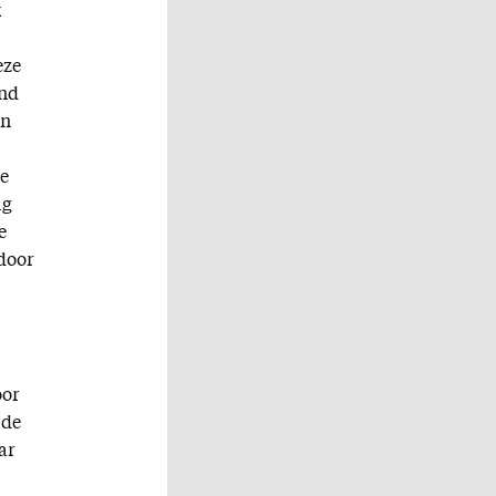
k
eze
and
an
re
ag
e
 door
oor
 de
ar