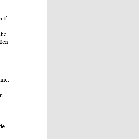
elf
che
llen
niet
en
de