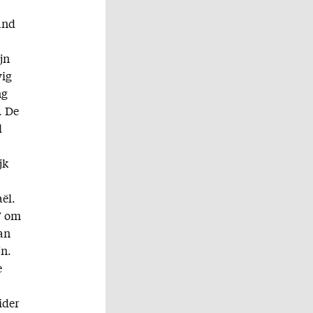
land
jn
wig
ng
. De
l
jk
aël.
’ om
an
jn.
e
ider