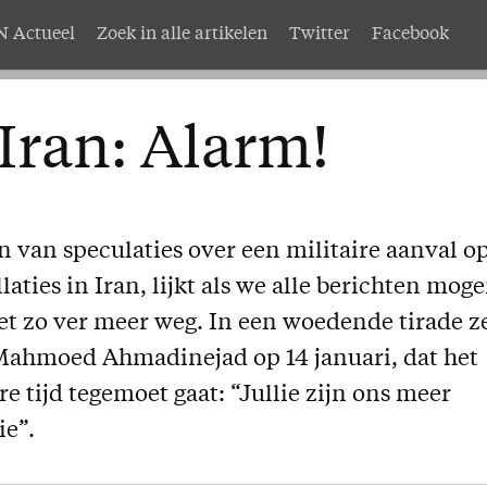
 Actueel
Zoek in alle artikelen
Twitter
Facebook
AMEN
Service
Iran: Alarm!
nten
Adreswijziging
abonnement
Nabestellen
mer AMEN
Vragen en opmerkingen
n van speculaties over een militaire aanval o
EN
laties in Iran, lijkt als we alle berichten mog
et zo ver meer weg. In een woedende tirade z
 Mahmoed Ahmadinejad op 14 januari, dat het
 tijd tegemoet gaat: “Jullie zijn ons meer
ie”.