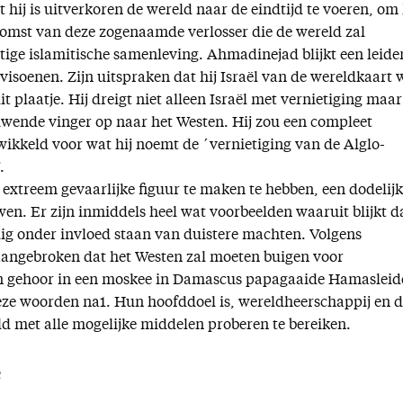
hij is uitverkoren de wereld naar de eindtijd te voeren, om
komst van deze zogenaamde verlosser die de wereld zal
ige islamitische samenleving. Ahmadinejad blijkt een leider
visoenen. Zijn uitspraken dat hij Israël van de wereldkaart 
t plaatje. Hij dreigt niet alleen Israël met vernietiging maar
wende vinger op naar het Westen. Hij zou een compleet
ikkeld voor wat hij noemt de ´vernietiging van de Alglo-
.
 extreem gevaarlijke figuur te maken te hebben, een dodelijk
en. Er zijn inmiddels heel wat voorbeelden waaruit blijkt d
edig onder invloed staan van duistere machten. Volgens
aangebroken dat het Westen zal moeten buigen voor
n gehoor in een moskee in Damascus papagaaide Hamasleid
ze woorden na1. Hun hoofddoel is, wereldheerschappij en d
ld met alle mogelijke middelen proberen te bereiken.
e