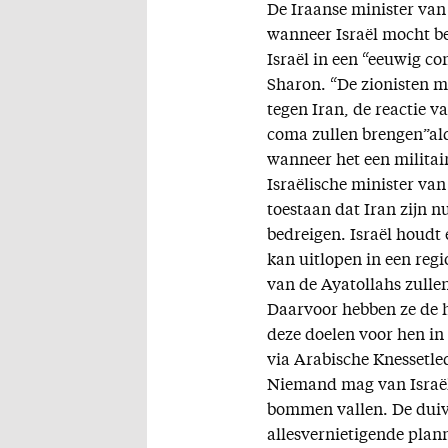
De Iraanse minister van
wanneer Israël mocht bes
Israël in een “eeuwig c
Sharon. “De zionisten m
tegen Iran, de reactie va
coma zullen brengen”ald
wanneer het een militai
Israëlische minister van
toestaan dat Iran zijn n
bedreigen. Israël houdt 
kan uitlopen in een reg
van de Ayatollahs zullen
Daarvoor hebben ze de h
deze doelen voor hen in
via Arabische Knessetled
Niemand mag van Israël 
bommen vallen. De duive
allesvernietigende plan