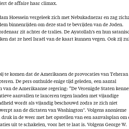
rt de affaire haar climax.
dam Hoessein vergeleek zich met Nebukadnezar en zag zichz
lem binnenrijden om deze stad te bevrijden van de Joden.
denaar zit achter de tralies. De Ayatollah’s en hun satanis
en dat ze heel Israël van de kaart kunnen vegen. Ook zij zu
ij te komen dat de Amerikanen de provocaties van Teheran 
teren. De pers onthulde enige tijd geleden, een aantal
 van de Amerikaanse regering: “De Verenigde Staten kenn
ntieve aanvallen te lanceren tegen landen met vijandige
heid wordt als vijandig beschouwd zodra ze zich niet
werpt aan de dictaten van Washington”. Volgens anonieme
 druk in de weer met het opstellen van een aanvalsplan om 
aties uit te schakelen, voor het te laat is. Volgens George W.