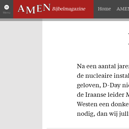
Bijbelmagazine
Home
AMEN
Menu
Artikelen
Over 
Home
Abonneme
AMEN Actueel
Geschenk
Zoek in alle artikelen
Proefnum
Na een aantal jare
Twitter
Steun AM
de nucleaire instal
Facebook
Missie
geloven, D-Day ni
de Iraanse leider
Westen een donkere
nodig, dan wij jull