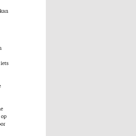
 kan
n
iets
e
he
 op
oor