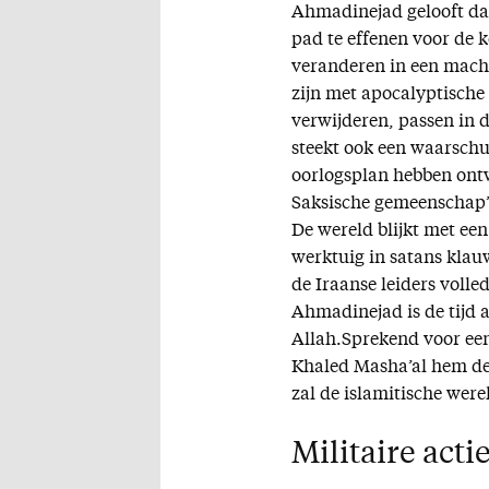
Ahmadinejad gelooft dat 
pad te effenen voor de 
veranderen in een macht
zijn met apocalyptische 
verwijderen, passen in di
steekt ook een waarschu
oorlogsplan hebben ontw
Saksische gemeenschap’
De wereld blijkt met een
werktuig in satans klauw
de Iraanse leiders voll
Ahmadinejad is de tijd 
Allah.Sprekend voor ee
Khaled Masha’al hem de
zal de islamitische were
Militaire acti