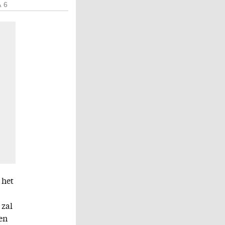
 6
 het
 zal
en