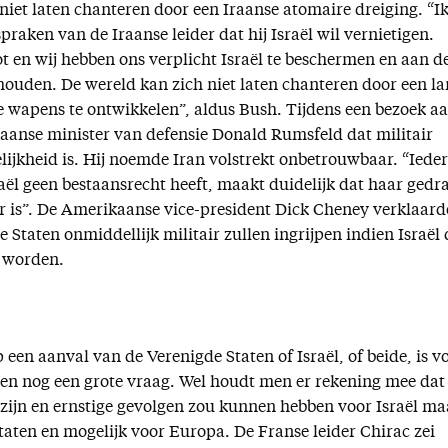
niet laten chanteren door een Iraanse atomaire dreiging. “I
praken van de Iraanse leider dat hij Israël wil vernietigen.
t en wij hebben ons verplicht Israël te beschermen en aan d
 houden. De wereld kan zich niet laten chanteren door een l
re wapens te ontwikkelen”, aldus Bush. Tijdens een bezoek a
aanse minister van defensie Donald Rumsfeld dat militair
lijkheid is. Hij noemde Iran volstrekt onbetrouwbaar. “Iede
raël geen bestaansrecht heeft, maakt duidelijk dat haar gedr
r is”. De Amerikaanse vice-president Dick Cheney verklaard
 Staten onmiddellijk militair zullen ingrijpen indien Israël
 worden.
 een aanval van de Verenigde Staten of Israël, of beide, is v
gen nog een grote vraag. Wel houdt men er rekening mee dat
l zijn en ernstige gevolgen zou kunnen hebben voor Israël ma
taten en mogelijk voor Europa. De Franse leider Chirac zei