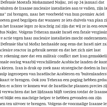
 Defensie Mostafa Mohammed Najjar, zei op 24 januari dat
luiten de Iraanse nucleaire installaties aan te vallen, zijn 
oma” zal brengen, naar het voorbeeld van hun premier Ariel
oeten goed begrijpen dat wanneer ze iets duivels van plan zi
n het Iraanse leger zo krachtig zal zijn dat wij ze in een eeu
us Najjer. Volgens Teheran maakt Israël een fatale vergissi
re actie tegen haar nucleaire installaties mocht ondernemen
 Defensie Sha’ul Mofaz herhaalde nog eens dat Israël niet za
ucleaire reactor in gebruik neemt en dat het zich niet laat
er rekening mee dat een militair conflict met Iran gemakkeli
ionale oorlog waarbij verschillende Arabische landen de kant
 kiezen. Iran is druk op zoek naar strategische doelen in Isr
ulp ingeroepen van Israëlische Arabieren en ‘buitenlanders
 kaart te brengen. Ook zou Teheran een poging hebben geda
en er achter te komen wat de Israëlische plannen precies zi
verwachten dat het lijdzaam blijft toezien totdat de Iraans
l blijkt een machtige helper te hebben gevonden om zijn
nen ten uitvoer te brengen. Volgens de voormalige Iraanse le