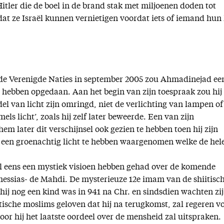
 Hitler die de boel in de brand stak met miljoenen doden tot
dat ze Israël kunnen vernietigen voordat iets of iemand hun
 de Verenigde Naties in september 2005 zou Ahmadinejad ee
g hebben opgedaan. Aan het begin van zijn toespraak zou hij
el van licht zijn omringd, niet de verlichting van lampen of 
els licht’, zoals hij zelf later beweerde. Een van zijn
hem later dit verschijnsel ook gezien te hebben toen hij zijn
i een groenachtig licht te hebben waargenomen welke de hel
 eens een mystiek visioen hebben gehad over de komende
 messias- de Mahdi. De mysterieuze 12e imam van de shiitisc
ij nog een kind was in 941 na Chr. en sindsdien wachten zij
tische moslims geloven dat hij na terugkomst, zal regeren v
voor hij het laatste oordeel over de mensheid zal uitspraken.