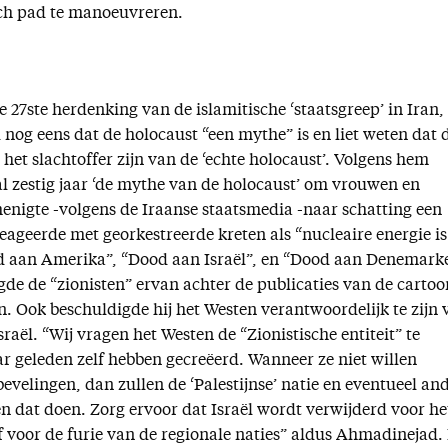
sch pad te manoeuvreren.
e 27ste herdenking van de islamitische ‘staatsgreep’ in Iran,
og eens dat de holocaust “een mythe” is en liet weten dat 
n het slachtoffer zijn van de ‘echte holocaust’. Volgens hem
al zestig jaar ‘de mythe van de holocaust’ om vrouwen en
enigte -volgens de Iraanse staatsmedia -naar schatting een
ageerde met georkestreerde kreten als “nucleaire energie is
od aan Amerika”, “Dood aan Israël”, en “Dood aan Denemark
e de “zionisten” ervan achter de publicaties van de cartoo
 Ook beschuldigde hij het Westen verantwoordelijk te zijn 
sraël. “Wij vragen het Westen de “Zionistische entiteit” te
ar geleden zelf hebben gecreëerd. Wanneer ze niet willen
evelingen, dan zullen de ‘Palestijnse’ natie en eventueel an
n dat doen. Zorg ervoor dat Israël wordt verwijderd voor he
f voor de furie van de regionale naties” aldus Ahmadinejad.