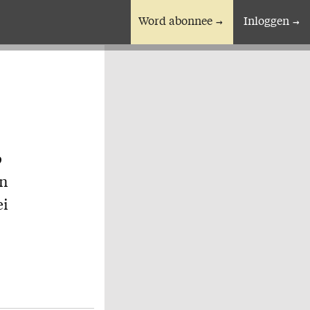
Word abonnee
Inloggen
En verder
Bijbelstudieagenda
p
en
ei