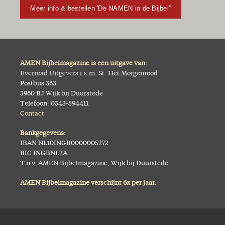
Meer info & bestellen 'De NAMEN in de Bijbel''
AMEN Bijbelmagazine is een uitgave van:
Everread Uitgevers i.s.m. St. Het Morgenrood
Postbus 363
3960 BJ Wijk bij Duurstede
Telefoon: 0343-594411
Contact
Bankgegevens:
IBAN NL10INGB0000005272
BIC INGBNL2A
T.n.v. AMEN Bijbelmagazine, Wijk bij Duurstede
AMEN Bijbelmagazine verschijnt 6x per jaar.