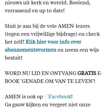
nieuws uit kerk en wereld. Boeiend,
Missie
verrassend en up to date!
Service
Sluit je aan bij de vele AMEN-lezers
Adreswijziging
(tegen een vrijwillige bijdrage) en check
Nabestellen
het zelf!
Klik hier voor
i
nfo over
Vragen en opmerkingen
abonnementsvormen
en neem een wijs
En verder
besluit!
Bijbelstudieagenda
WORD NU LID EN ONTVANG
GRATIS
E-
BOOK 'GENADE OM VAN TE LEVEN'!
AMEN is ook op
Facebook
!
Ga gauw kijken en vergeet niet onze