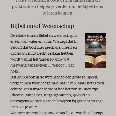
reeks verschenen boekjes zijn handzaam en
praktisch en helpen je verder om de Bijbel beter
te leren kennen.
Bijbel en/of Wetenschap
De relatie tussen Bijbel en wetenschap is
er één van water en vuur. Wie zegt dat hij
gelooft dat God alles geschapen heeft en
dat Adam en Eva echt bestaan hebben,
wordt vanuit het 'andere kamp' wat
meewarig aangekeken ... 'Gelóóf jij dat
nog?'.
Dat
geloof
ook in de wetenschap een grote rol speelt,
vergeet men voor het gemak maar even. Maar het is toch
echt zo: eerst wordt bedacht hoe het zou kunnen zijn
(theorie, aannames, uitgangspunten,
geloof
) en
vervolgens worden daar de bewijzen bij gezocht en zegt
men: zie je wel?!
Wanneer wetenschap ons dichter bij de waarheid brengt,