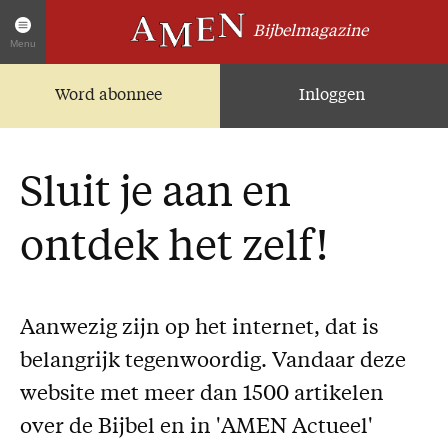
Bijbelmagazine
Menu
Word abonnee
Inloggen
Artikelen
Home
AMEN Actueel
Sluit je aan en
Zoek in alle artikelen
Twitter
ontdek het zelf!
Facebook
Over AMEN
Aanwezig zijn op het internet, dat is
Abonnementen
belangrijk tegenwoordig. Vandaar deze
Geschenkabonnement
website met meer dan 1500 artikelen
Proefnummer AMEN
over de Bijbel en in 'AMEN Actueel'
Steun AMEN