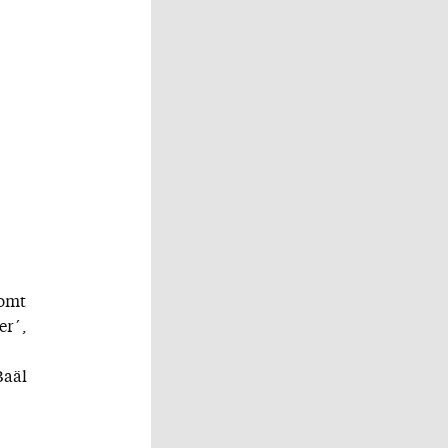
komt
er´,
Baäl