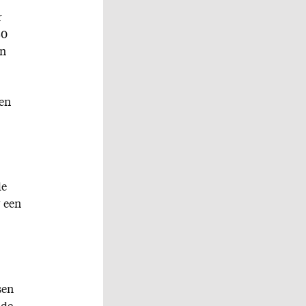
r
80
en
ven
de
r een
sen