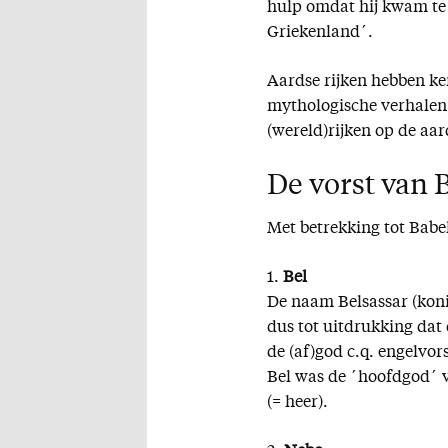
hulp omdat hij kwam te 
Griekenland´.
Aardse rijken hebben k
mythologische verhalen 
(wereld)rijken op de aa
De vorst van 
Met betrekking tot Babel
1.
Bel
De naam Belsassar (kon
dus tot uitdrukking dat 
de (af)god c.q. engelvors
Bel was de ´hoofdgod´ v
(= heer).