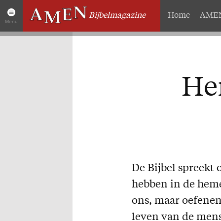
Bijbelmagazine
Home
AMEN
Menu
Artikelen
Over 
Home
Abonneme
He
AMEN Actueel
Geschenk
Zoek in alle artikelen
Proefnum
Twitter
Steun AM
Facebook
Missie
De Bijbel spreekt 
hebben in de hemel
ons, maar oefenen
leven van de mens