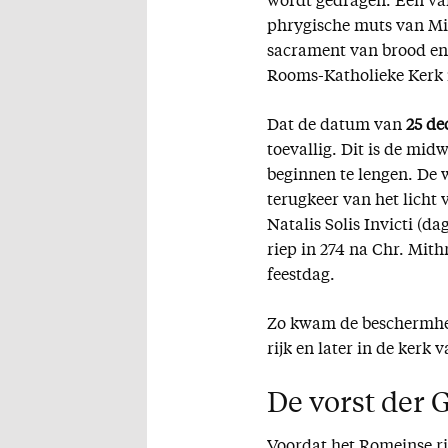
wordt gedragen. Eén van
phrygische muts van Mi
sacrament van brood en 
Rooms-Katholieke Kerk 
Dat de datum van
25 d
toevallig. Dit is de mid
beginnen te lengen. De 
terugkeer van het licht 
Natalis Solis Invicti (d
riep in 274 na Chr. Mith
feestdag.
Zo kwam de beschermheer
rijk en later in de kerk
De vorst der 
Voordat het Romeinse ri