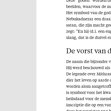
Deze ´goden´ worden dus
beelden, waarvoor de m
Het symbool van de god
Nebukadnezar een draak
satan, die zijn macht ge
zegt: “En hij (d.i. een 
slang, dat is de duivel 
De vorst van 
De naam die bijzonder v
Hij werd beschouwd als 
De legende over Mithras 
dier het leven op aarde
worden alom aangetroffe
is symbool voor het kwa
heilsdaad voor de mensh
inscriptie die op een va