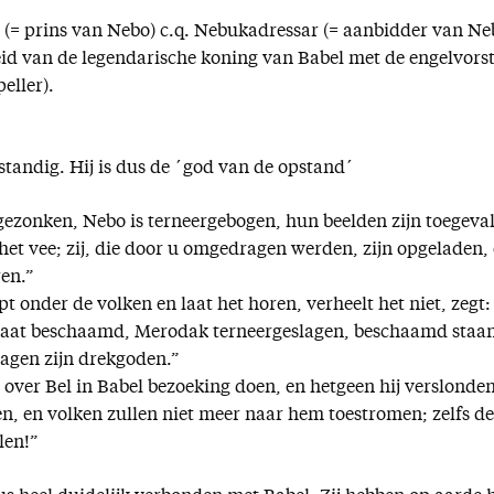
= prins van Nebo) c.q. Nebukadressar (= aanbidder van Ne
id van de legendarische koning van Babel met de engelvors
eller).
tandig. Hij is dus de ´god van de opstand´
gezonken, Nebo is terneergebogen, hun beelden zijn toegeva
het vee; zij, die door u omgedragen werden, zijn opgeladen,
en.”
 onder de volken en laat het horen, verheelt het niet, zegt:
staat beschaamd, Merodak terneergeslagen, beschaamd staa
lagen zijn drekgoden.”
 over Bel in Babel bezoeking doen, en hetgeen hij verslonde
en, en volken zullen niet meer naar hem toestromen; zelfs de
len!”