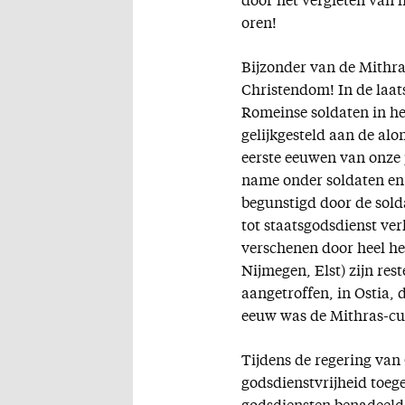
door het vergieten van 
oren!
Bijzonder van de Mithras
Christendom! In de laat
Romeinse soldaten in he
gelijkgesteld aan de alo
eerste eeuwen van onze 
name onder soldaten en 
begunstigd door de solda
tot staatsgodsdienst ve
verschenen door heel het
Nijmegen, Elst) zijn re
aangetroffen, in Ostia,
eeuw was de Mithras-cult
Tijdens de regering van 
godsdienstvrijheid toeg