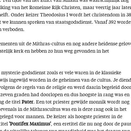
 Ten tijde van het Edict van Milaan was waarschijnlijk nog
king van het Romeinse Rijk Christen, maar veertig jaar late
helft. Onder keizer Theodosius I wordt het christendom in 3
t we kunnen spreken van staatsgodsdienst. Vanaf 392 word
n verboden.
i elementen uit de Mithras-cultus en nog andere heidense gelo
telijk kerk en hebben zo hun weg gevonden in het
mysterie-godsdienst zoals er vele waren in de klassieke
wijs ingewijd worden in de geheimen van de cultus. Je dien
volgens de regels van de religie en werd daarin begeleid doo
 zeven graden had doorlopen en dus hoogste in rang was en
ng de titel
Pater
. Een tot priester gewijde monnik wordt nog
evenals in de Mithrascultus was en is deze rang ook in het
elegd voor mannen. De keizer als hoogste priester in de
titel
'Pontifex Maximus'
, een eretitel die nu nog door de pau