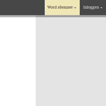
Word abonnee
Inloggen
En verder
Bijbelstudieagenda