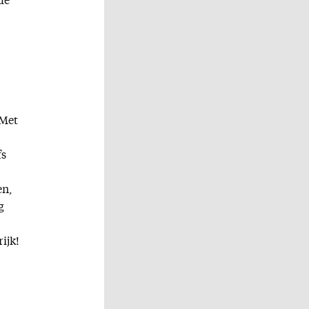
de
 Met
fs
en,
g
ijk!