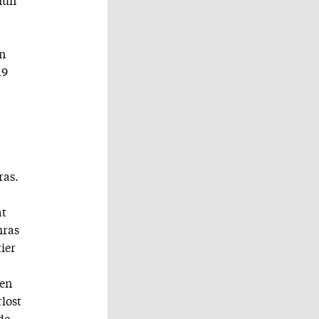
hun
n
19
ras.
at
hras
ier
een
rlost