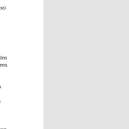
bo)
t
llen
 een
n
n