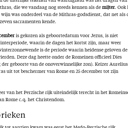
 de uiterlijke tekenen van waardigheid was het dragen van
thras, die we vandaag nog steeds kennen als de
mijter
. Ook 
wijn was onderdeel van de Mithras-godsdienst, dat net als 
zeven sacramenten kende.
ecember
is gekozen als geboortedatum voor Jezus, is niet
winterperiode, waarin de dagen het kortst zijn, maar weer
winterzonnewende is de periode waarin heidense geloven de
vierden. Deze dag heette onder de Romeinen officieel Dies
ag der geboorte van de onoverwinnelijke zon). Keizer Aurelius
ras uit tot beschermer van Rome en 25 december tot zijn
 van het Perzische rijk uiteindelijk terecht in het Romeins
 van Rome c.q. het Christendom.
Grieken
jk tot aanzien kwam was eerst het Medo-Perzische rijk