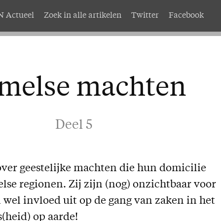
 Actueel
Zoek in alle artikelen
Twitter
Facebook
AMEN
Service
nten
Adreswijziging
melse machten
abonnement
Nabestellen
mer AMEN
Vragen en opmerkingen
Deel 5
EN
over geestelijke machten die hun domicilie
se regionen. Zij zijn (nog) onzichtbaar voor
 wel invloed uit op de gang van zaken in het
(heid) op aarde!