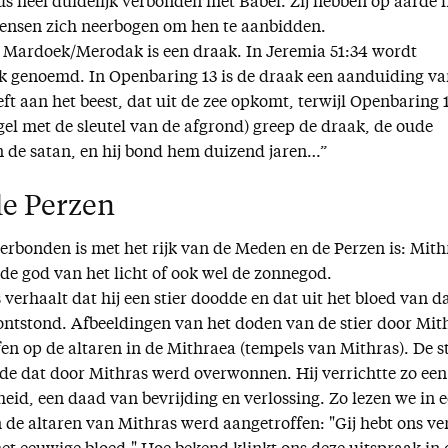
 heel duidelijk verbonden met Babel. Zij hebben op aarde 
ensen zich neerbogen om hen te aanbidden.
 Mardoek/Merodak is een draak. In Jeremia 51:34 wordt
 genoemd. In Openbaring 13 is de draak een aanduiding va
eft aan het beest, dat uit de zee opkomt, terwijl Openbaring 
engel met de sleutel van de afgrond) greep de draak, de oude
en de satan, en hij bond hem duizend jaren…”
de Perzen
erbonden is met het rijk van de Meden en de Perzen is: Mith
de god van het licht of ook wel de zonnegod.
verhaalt dat hij een stier doodde en dat uit het bloed van d
 ontstond. Afbeeldingen van het doden van de stier door Mit
n op de altaren in de Mithraea (tempels van Mithras). De st
de dat door Mithras werd overwonnen. Hij verrichtte zo een
eid, een daad van bevrijding en verlossing. Zo lezen we in 
n de altaren van Mithras werd aangetroffen: "Gij hebt ons ve