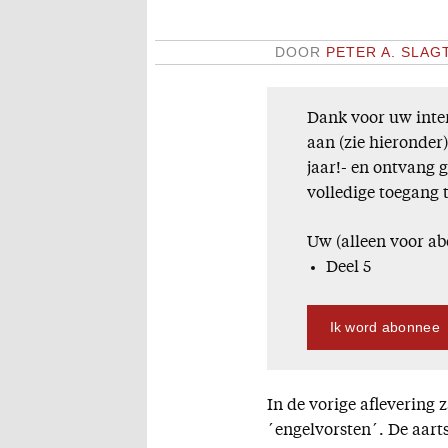
DOOR
PETER A. SLAG
Dank voor uw inter
aan (zie hieronder
jaar!- en ontvang 
volledige toegang 
Uw (alleen voor ab
Deel 5
Ik word abonnee
In de vorige aflevering
´engelvorsten´. De aarts