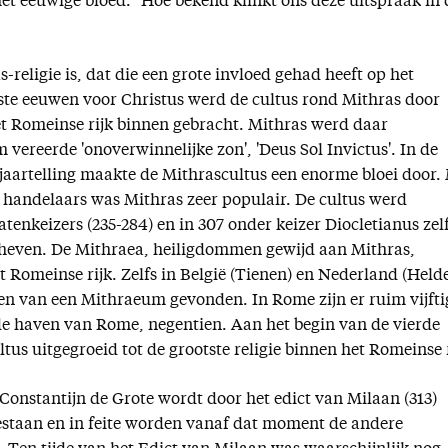
het eeuwige bloed." Hoe bekend klinkt ons deze uitspraak in 
-religie is, dat die een grote invloed gehad heeft op het
ste eeuwen voor Christus werd de cultus rond Mithras door
t Romeinse rijk binnen gebracht. Mithras werd daar
m vereerde 'onoverwinnelijke zon', 'Deus Sol Invictus'. In de
jaartelling maakte de Mithrascultus een enorme bloei door.
handelaars was Mithras zeer populair. De cultus werd
tenkeizers (235-284) en in 307 onder keizer Diocletianus zel
rheven. De Mithraea, heiligdommen gewijd aan Mithras,
 Romeinse rijk. Zelfs in België (Tienen) en Nederland (Held
sten van een Mithraeum gevonden. In Rome zijn er ruim vijfti
 de haven van Rome, negentien. Aan het begin van de vierde
us uitgegroeid tot de grootste religie binnen het Romeinse r
Constantijn de Grote wordt door het edict van Milaan (313)
estaan en in feite worden vanaf dat moment de andere