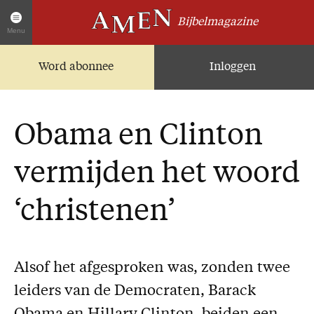
Bijbelmagazine
Menu
Word abonnee
Inloggen
Artikelen
Home
AMEN Actueel
Obama en Clinton
Zoek in alle artikelen
Twitter
vermijden het woord
Facebook
‘christenen’
Over AMEN
Abonnementen
Geschenkabonnement
Alsof het afgesproken was, zonden twee
Proefnummer AMEN
leiders van de Democraten, Barack
Steun AMEN