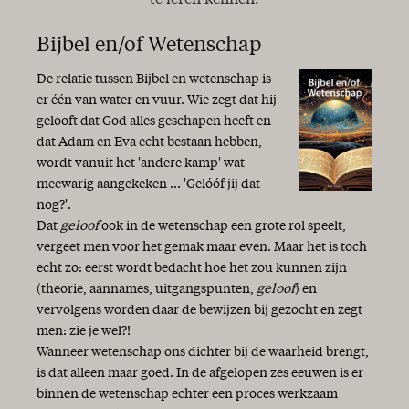
te leren kennen.
Bijbel en/of Wetenschap
De relatie tussen Bijbel en wetenschap is
er één van water en vuur. Wie zegt dat hij
gelooft dat God alles geschapen heeft en
dat Adam en Eva echt bestaan hebben,
wordt vanuit het 'andere kamp' wat
meewarig aangekeken ... 'Gelóóf jij dat
nog?'.
Dat
geloof
ook in de wetenschap een grote rol speelt,
vergeet men voor het gemak maar even. Maar het is toch
echt zo: eerst wordt bedacht hoe het zou kunnen zijn
(theorie, aannames, uitgangspunten,
geloof
) en
vervolgens worden daar de bewijzen bij gezocht en zegt
men: zie je wel?!
Wanneer wetenschap ons dichter bij de waarheid brengt,
is dat alleen maar goed. In de afgelopen zes eeuwen is er
binnen de wetenschap echter een proces werkzaam