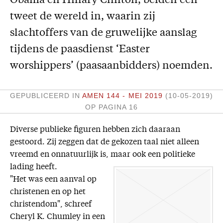
Obama en Hillary Clinton, beiden een
Missie
tweet de wereld in, waarin zij
slachtoffers van de gruwelijke aanslag
Service
tijdens de paasdienst ‘Easter
Adreswijziging
worshippers’ (paasaanbidders) noemden.
Nabestellen
Vragen en opmerkingen
GEPUBLICEERD IN
AMEN 144 - MEI 2019
(10-05-2019)
OP PAGINA 16
En verder
Bijbelstudieagenda
Diverse publieke figuren hebben zich daaraan
gestoord. Zij zeggen dat de gekozen taal niet alleen
vreemd en onnatuurlijk is, maar ook een politieke
lading heeft.
"Het was een aanval op
christenen en op het
christendom", schreef
Cheryl K. Chumley in een