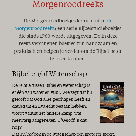
Morgenroodreeks
De Morgenroodboekjes komen uit in
de
Morgenroodreeks
: een serie Bijbelstudieboekjes
die sinds 1960 wordt uitgegeven. De in deze
reeks verschenen boekjes zijn handzaam en
praktisch en helpen je verder om de Bijbel beter
te leren kennen.
Bijbel en/of Wetenschap
De relatie tussen Bijbel en wetenschap is
er één van water en vuur. Wie zegt dat hij
gelooft dat God alles geschapen heeft en
dat Adam en Eva echt bestaan hebben,
wordt vanuit het 'andere kamp' wat
meewarig aangekeken ... 'Gelóóf jij dat
nog?'.
Dat
geloof
ook in de wetenschap een grote rol speelt,