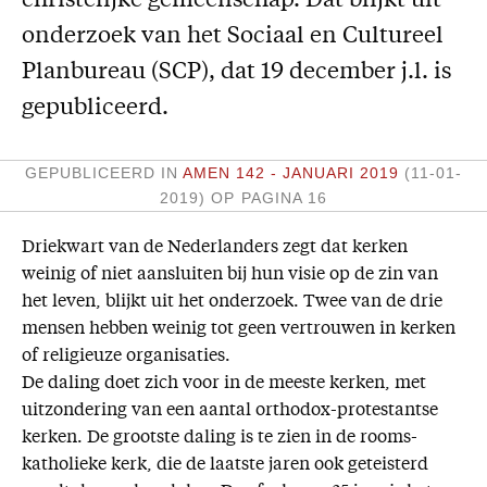
christelijke gemeenschap. Dat blijkt uit
Missie
onderzoek van het Sociaal en Cultureel
Planbureau (SCP), dat 19 december j.l. is
Service
gepubliceerd.
Adreswijziging
Nabestellen
GEPUBLICEERD IN
AMEN 142 - JANUARI 2019
(11-01-
Vragen en opmerkingen
2019)
OP PAGINA 16
En verder
Driekwart van de Nederlanders zegt dat kerken
weinig of niet aansluiten bij hun visie op de zin van
Bijbelstudieagenda
het leven, blijkt uit het onderzoek. Twee van de drie
mensen hebben weinig tot geen vertrouwen in kerken
of religieuze organisaties.
De daling doet zich voor in de meeste kerken, met
uitzondering van een aantal orthodox-protestantse
kerken. De grootste daling is te zien in de rooms-
katholieke kerk, die de laatste jaren ook geteisterd