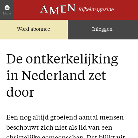
Bijbelmagazine
Menu
Word abonnee
Inloggen
Artikelen
Home
AMEN Actueel
De ontkerkelijking
Zoek in alle artikelen
Twitter
in Nederland zet
Facebook
door
Over AMEN
Abonnementen
Geschenkabonnement
Een nog altijd groeiend aantal mensen
Proefnummer AMEN
beschouwt zich niet als lid van een
Steun AMEN