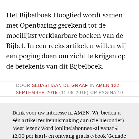
Missie
Het Bijbelboek Hooglied wordt samen
Service
met Openbaring gerekend tot de
Adreswijziging
moeilijkst verklaarbare boeken van de
Nabestellen
Bijbel. In een reeks artikelen willen wij
Vragen en opmerkingen
een poging doen om zicht te krijgen op
de betekenis van dit Bijbelboek.
En verder
Bijbelstudieagenda
DOOR
SEBASTIAAN DE GRAAF
IN
AMEN 122 -
SEPTEMBER 2015
(11-09-2015)
OP PAGINA 10
Dank voor uw interesse in AMEN. Wij bieden u
één artikel ter kennismaking aan (zie hieronder).
Meer lezen? Word (online)abonnee -al vanaf €
12,00 per jaar!- en ontvang gratis e-book ‘Genade