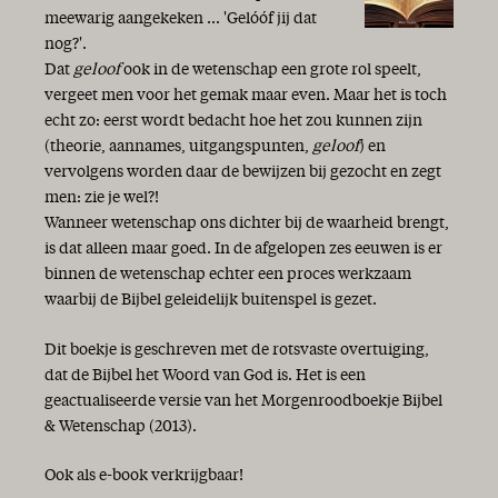
meewarig aangekeken ... 'Gelóóf jij dat
nog?'.
Dat
geloof
ook in de wetenschap een grote rol speelt,
vergeet men voor het gemak maar even. Maar het is toch
echt zo: eerst wordt bedacht hoe het zou kunnen zijn
(theorie, aannames, uitgangspunten,
geloof
) en
vervolgens worden daar de bewijzen bij gezocht en zegt
men: zie je wel?!
Wanneer wetenschap ons dichter bij de waarheid brengt,
is dat alleen maar goed. In de afgelopen zes eeuwen is er
binnen de wetenschap echter een proces werkzaam
waarbij de Bijbel geleidelijk buitenspel is gezet.
Dit boekje is geschreven met de rotsvaste overtuiging,
dat de Bijbel het Woord van God is. Het is een
geactualiseerde versie van het Morgenroodboekje Bijbel
& Wetenschap (2013).
Ook als e-book verkrijgbaar!