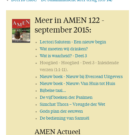
Deel 10 (Slot) – De Sulammitische keer terug (8:5-14)
Meer in AMEN 122 -
september 2015:
Lectori Salutem
- Een nieuw begin
Wat moeten wij drinken?
Wat is waarheid?
- Deel 3
Hooglied
- Hooglied - Deel 3 - Inleidende
verzen (1:1-11).
Nieuw boek
- Nieuw bij Everread Uitgevers
Nieuw boek
- Nieuw: Van Huis tot Huis
Bijbelse taal...
De vijf boeken der Psalmen
Simchat Thora – Vreugde der Wet
Gods plan der eeuwen
De bediening van Samuël
AMEN Actueel