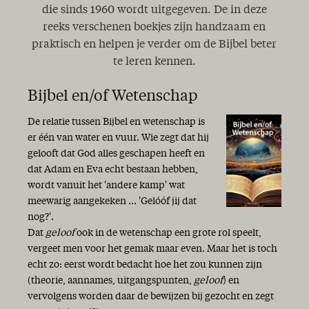
die sinds 1960 wordt uitgegeven. De in deze
reeks verschenen boekjes zijn handzaam en
praktisch en helpen je verder om de Bijbel beter
te leren kennen.
Bijbel en/of Wetenschap
De relatie tussen Bijbel en wetenschap is
er één van water en vuur. Wie zegt dat hij
gelooft dat God alles geschapen heeft en
dat Adam en Eva echt bestaan hebben,
wordt vanuit het 'andere kamp' wat
meewarig aangekeken ... 'Gelóóf jij dat
nog?'.
Dat
geloof
ook in de wetenschap een grote rol speelt,
vergeet men voor het gemak maar even. Maar het is toch
echt zo: eerst wordt bedacht hoe het zou kunnen zijn
(theorie, aannames, uitgangspunten,
geloof
) en
vervolgens worden daar de bewijzen bij gezocht en zegt