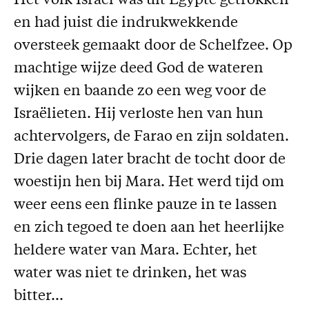
Het volk Israël was uit Egypte getrokken
Missie
en had juist die indrukwekkende
oversteek gemaakt door de Schelfzee. Op
Service
machtige wijze deed God de wateren
Adreswijziging
wijken en baande zo een weg voor de
Nabestellen
Israëlieten. Hij verloste hen van hun
Vragen en opmerkingen
achtervolgers, de Farao en zijn soldaten.
En verder
Drie dagen later bracht de tocht door de
Bijbelstudieagenda
woestijn hen bij Mara. Het werd tijd om
weer eens een flinke pauze in te lassen
en zich tegoed te doen aan het heerlijke
heldere water van Mara. Echter, het
water was niet te drinken, het was
bitter...