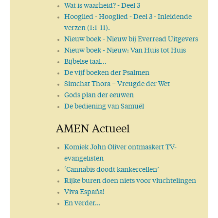
Wat is waarheid?
- Deel 3
Hooglied
- Hooglied - Deel 3 - Inleidende
verzen (1:1-11).
Nieuw boek
- Nieuw bij Everread Uitgevers
Nieuw boek
- Nieuw: Van Huis tot Huis
Bijbelse taal...
De vijf boeken der Psalmen
Simchat Thora – Vreugde der Wet
Gods plan der eeuwen
De bediening van Samuël
AMEN Actueel
Komiek John Oliver ontmaskert TV-
evangelisten
‘Cannabis doodt kankercellen’
Rijke buren doen niets voor vluchtelingen
Viva España!
En verder...