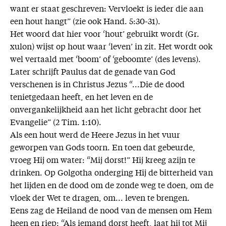
want er staat geschreven: Vervloekt is ieder die aan
een hout hangt” (zie ook Hand. 5:30-31).
Het woord dat hier voor ‘hout’ gebruikt wordt (Gr.
xulon) wijst op hout waar ‘leven’ in zit. Het wordt ook
wel vertaald met ‘boom’ of ‘geboomte’ (des levens).
Later schrijft Paulus dat de genade van God
verschenen is in Christus Jezus “...Die de dood
tenietgedaan heeft, en het leven en de
onvergankelijkheid aan het licht gebracht door het
Evangelie” (2 Tim. 1:10).
Als een hout werd de Heere Jezus in het vuur
geworpen van Gods toorn. En toen dat gebeurde,
vroeg Hij om water: “Mij dorst!” Hij kreeg azijn te
drinken. Op Golgotha onderging Hij de bitterheid van
het lijden en de dood om de zonde weg te doen, om de
vloek der Wet te dragen, om... leven te brengen.
Eens zag de Heiland de nood van de mensen om Hem
heen en riep: “Als iemand dorst heeft, laat hij tot Mij