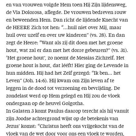
en van vrouwen volgde Hem toen Hij Zijn lijdensweg,
de Via Dolorosa, aflegde. De vrouwen bedreven rouw
en beweenden Hem. Dan richt de lijdende Knecht van
de HEERE Zich tot hen: “...huil niet over Mij, maar
huil over uzelf en over uw kinderen” (vs. 28). En dan
zegt de Heere: “Want als zij dit doen met het groene
hout, wat zal er dan met het dorre gebeuren?” (vs. 31).
‘Het groene hout’, zo noemt de Messias Zichzelf. Het
groene hout is hout, dat lééft! Hier ging de Levende in
hun midden. Hij had het Zelf gezegd: “Ik ben... het
Leven” (Joh. 14:6). Hij kwam om Zijn leven af te
leggen in de dood tot verzoening en bevrijding. De
zondelast werd op Hem gelegd en Hij zou de vloek
ondergaan op de heuvel Golgotha.
In Galaten 3 komt Paulus daarop terecht als hij vanuit
zijn Joodse achtergrond wijst op de betekenis van
Jezus’ komst: “Christus heeft ons vrijgekocht van de
vloek van de wet door voor ons een vloek te worden,