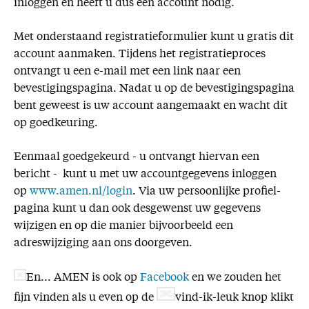
inloggen en heeft u dus een account nodig.
Missie
Met onderstaand registratieformulier kunt u gratis dit
Service
account aanmaken. Tijdens het registratieproces
ontvangt u een e-mail met een link naar een
Adreswijziging
bevestigingspagina. Nadat u op de bevestigingspagina
Nabestellen
bent geweest is uw account aangemaakt en wacht dit
Vragen en opmerkingen
op goedkeuring.
En verder
Eenmaal goedgekeurd - u ontvangt hiervan een
bericht - kunt u met uw accountgegevens inloggen
Bijbelstudieagenda
op
www.amen.nl/login
. Via uw persoonlijke profiel-
pagina kunt u dan ook desgewenst uw gegevens
wijzigen en op die manier bijvoorbeeld een
adreswijziging aan ons doorgeven.
En... AMEN is ook op
Facebook
en we zouden het
fijn vinden als u even op de
vind-ik-leuk knop klikt