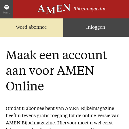
Bijbelmagazine
Menu
Word abonnee
Inloggen
Artikelen
Home
AMEN Actueel
Maak een account
Zoek in alle artikelen
Twitter
aan voor AMEN
Facebook
Online
Over AMEN
Abonnementen
Omdat u abonnee bent van AMEN Bijbelmagazine
Geschenkabonnement
heeft u tevens gratis toegang tot de online-versie van
Proefnummer AMEN
AMEN Bijbelmagazine. Hiervoor moet u wel eerst
Steun AMEN