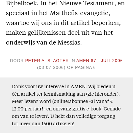
Bijbelboek. In het Nieuwe Testament, en
Missie
speciaal in het Mattheüs-evangelie,
Service
waartoe wij ons in dit artikel beperken,
maken gelijkenissen deel uit van het
Adreswijziging
onderwijs van de Messias.
Nabestellen
Vragen en opmerkingen
DOOR
PETER A. SLAGTER
IN
AMEN 67 - JULI 2006
En verder
(03-07-2006)
OP PAGINA 6
Bijbelstudieagenda
Dank voor uw interesse in AMEN. Wij bieden u
één artikel ter kennismaking aan (zie hieronder).
Meer lezen? Word (online)abonnee -al vanaf €
12,00 per jaar!- en ontvang gratis e-book ‘Genade
om van te leven’. U hebt dan volledige toegang
tot meer dan 1500 artikelen!