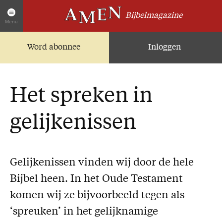
Bijbelmagazine
Menu
Word abonnee
Inloggen
Artikelen
Home
AMEN Actueel
Het spreken in
Zoek in alle artikelen
Twitter
gelijkenissen
Facebook
Over AMEN
Gelijkenissen vinden wij door de hele
Abonnementen
Bijbel heen. In het Oude Testament
Geschenkabonnement
komen wij ze bijvoorbeeld tegen als
Proefnummer AMEN
‘spreuken’ in het gelijknamige
Steun AMEN