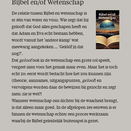
Bijbel en/of Wetenschap
De relatie tussen Bijbel en wetenschap is
er één van water en vuur. Wie zegt dat hij
gelooft dat God alles geschapen heeft en
dat Adam en Eva echt bestaan hebben,
wordt vanuit het 'andere kamp' wat
meewarig aangekeken ... 'Gelóóf jij dat
nog?'.
Dat
geloof
ook in de wetenschap een grote rol speelt,
vergeet men voor het gemak maar even. Maar het is toch
echt zo: eerst wordt bedacht hoe het zou kunnen zijn
(theorie, aannames, uitgangspunten,
geloof
) en
vervolgens worden daar de bewijzen bij gezocht en zegt
men: zie je wel?!
Wanneer wetenschap ons dichter bij de waarheid brengt,
is dat alleen maar goed. In de afgelopen zes eeuwen is er
binnen de wetenschap echter een proces werkzaam
waarbij de Bijbel geleidelijk buitenspel is gezet.