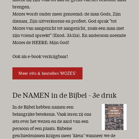
mocht hij zijn volk tot aan de grens van het beloofde land
brengen.
Mozes wordt onder meer genoemd: de man Gods, Zijn
dienaar, Zijn uitverkorene en profeet. God sprak "tot
Mozes van aangezicht tot aangezicht, zoals een man met
zijn vriend spreekt" (Exod. 33:11a). En andersom noemde
Mozes de HEERE: Mijn God!
Ook als e-book verkrijgbaar!
Meer info & bestellen 'MOZES'
De NAMEN in de Bijbel - 3e druk
In de Bijbel hebben namen een
belangrijke betekenis. Vaak leren zij ons
iets over het wezen en de aard van een
persoon of een plaats. Bijbelse
geschiedenissen krijgen meer 'kleur' wanneer we de