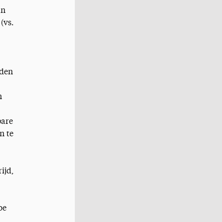
an
(vs.
dden
n
bare
n te
ijd,
oe