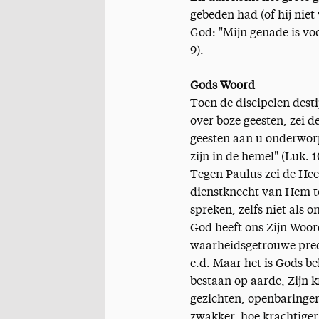
gebeden had (of hij nie
God: "Mijn genade is vo
9).
Gods Woord
Toen de discipelen dest
over boze geesten, zei d
geesten aan u onderwor
zijn in de hemel" (Luk. 1
Tegen Paulus zei de Hee
dienstknecht van Hem te
spreken, zelfs niet als
God heeft ons Zijn Woo
waarheidsgetrouwe predi
e.d. Maar het is Gods b
bestaan op aarde, Zijn 
gezichten, openbaringen
zwakker, hoe krachtiger