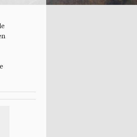
de
en
e