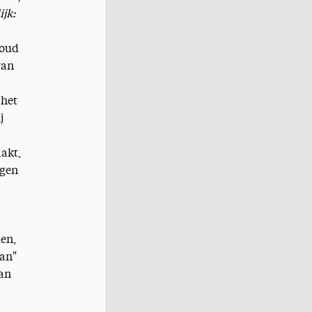
ijk:
houd
van
 het
j
aakt,
ngen
len,
aan"
dan