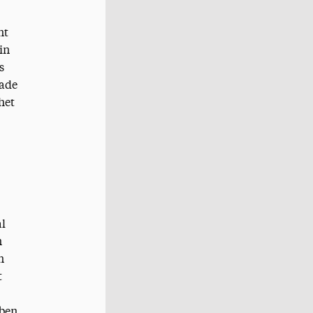
nt
in
s
nade
het
al
n
n
t
bben