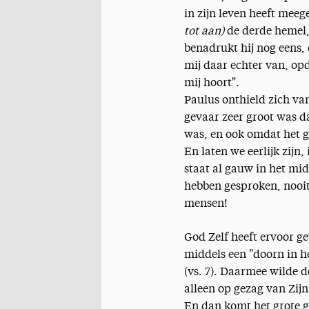
in zijn leven heeft meeg
tot aan)
de derde hemel, 
benadrukt hij nog eens, 
mij daar echter van, op
mij hoort".
Paulus onthield zich v
gevaar zeer groot was 
was, en ook omdat het g
En laten we eerlijk zijn
staat al gauw in het mi
hebben gesproken, nooit i
mensen!
God Zelf heeft ervoor ge
middels een "doorn in he
(vs. 7). Daarmee wilde 
alleen op gezag van Zijn
En dan komt het grote 