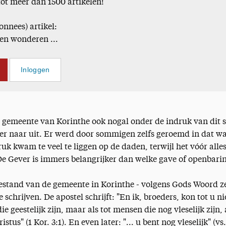
tot meer dan 1500 artikelen!
onnees) artikel:
en wonderen ...
Inloggen
 gemeente van Korinthe ook nogal onder de indruk van dit s
 er naar uit. Er werd door sommigen zelfs geroemd in dat wa
uk kwam te veel te liggen op de daden, terwijl het vóór alle
De Gever is immers belangrijker dan welke gave of openbari
oestand van de gemeente in Korinthe - volgens Gods Woord ze
 schrijven. De apostel schrijft: "En ik, broeders, kon tot u ni
e geestelijk zijn, maar als tot mensen die nog vleselijk zijn, 
stus" (1 Kor. 3:1). En even later: "... u bent nog vleselijk" (vs.