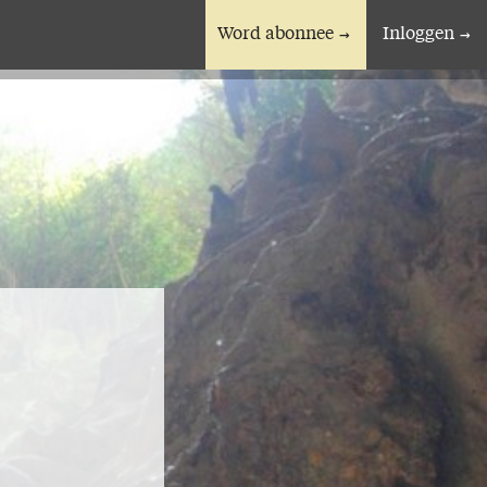
Word abonnee
Inloggen
En verder
Bijbelstudieagenda