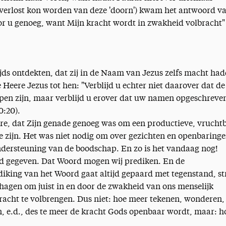
t verlost kon worden van deze 'doorn') kwam het antwoord v
or u genoeg, want Mijn kracht wordt in zwakheid volbracht" 
ijds ontdekten, dat zij in de Naam van Jezus zelfs macht ha
e Heere Jezus tot hen: "Verblijd u echter niet daarover dat de
pen zijn, maar verblijd u erover dat uw namen opgeschreve
0:20).
re, dat Zijn genade genoeg was om een productieve, vrucht
 zijn. Het was niet nodig om over gezichten en openbaringe
 ondersteuning van de boodschap. En zo is het vandaag nog!
rd gegeven. Dat Woord mogen wij prediken. En de
king van het Woord gaat altijd gepaard met tegenstand, str
ehagen om juist in en door de zwakheid van ons menselijk
kracht te volbrengen. Dus niet: hoe meer tekenen, wonderen,
, e.d., des te meer de kracht Gods openbaar wordt, maar: h
.