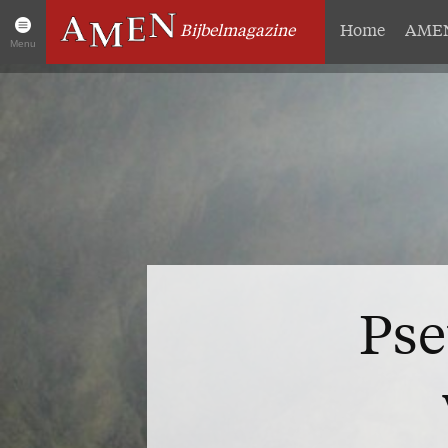
Bijbelmagazine
Home
AMEN
Menu
Artikelen
Over 
Home
Abonneme
AMEN Actueel
Geschenk
Zoek in alle artikelen
Proefnum
Twitter
Steun AM
Facebook
Missie
Pse