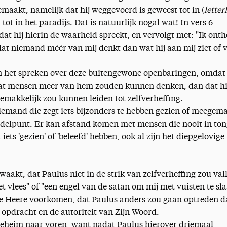
emaakt, namelijk dat hij weggevoerd is geweest tot in (
letterl
tot in het paradijs. Dat is natuurlijk nogal wat! In vers 6
dat hij hierin de waarheid spreekt, en vervolgt met: "Ik ont
dat niemand méér van mij denkt dan wat hij aan mij ziet of 
an het spreken over deze buitengewone openbaringen, omdat
dat mensen meer van hem zouden kunnen denken, dan dat hi
emakkelijk zou kunnen leiden tot zelfverheffing.
, iemand die zegt iets bijzonders te hebben gezien of meegem
ddelpunt. Er kan afstand komen met mensen die nooit in to
ets 'gezien' of 'beleefd' hebben, ook al zijn het diepgelovige
waakt, dat Paulus niet in de strik van zelfverheffing zou val
t vlees" of "een engel van de satan om mij met vuisten te sl
de Heere voorkomen, dat Paulus anders zou gaan optreden 
 opdracht en de autoriteit van Zijn Woord.
geheim naar voren, want nadat Paulus hierover driemaal