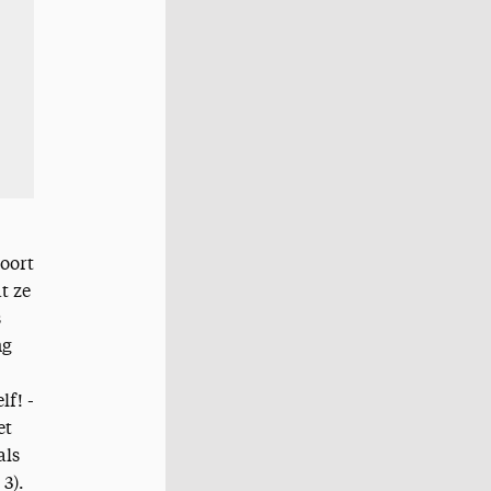
oort
t ze
s
ng
lf! -
et
als
 3).