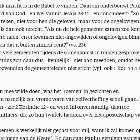
lk inzicht is in de Bijbel te vinden. Daarom onderbouwt Pau
d van God - en wel vanuit Jesaja 28:11 - en concludeert: "Zo 
 teken, niet voor hen die geloven, maar voor de ongelovigen .
ag is dan ook terecht: "Als nu de hele gemeente samen zou ko
ere talen, en er kwamen niet-ingewijden of ongelovigen binn
en dat u buiten zinnen bent?" (vs. 23).
n vele gemeenten tijdens de samenkomst in tongen gesproke
ulus zou daar dus - kennelijk - niet aan meedoen, omdat he
bovendien de gemeenteleden niet sticht (vgl. ook 1 Kor. 14:1 e
n mee wilde doen, was het 'roemen' in gezichten en
n namelijk een vrome vorm van zelfverheffing schuil gaan.
an - zie 2 Korinthe 12 - en werd hij onverstandig, daartoe
thiërs, die zo hun twijfels hadden over het apostelschap v
 roemen is werkelijk niet gepast voor mij, want ik zal komen o
aringen van de Heere". En dan gaat Paulus getuigen van wat