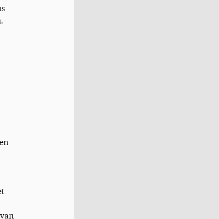
us
.
ren
et
 van