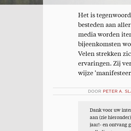
Het is tegenwoord
besteden aan aller
media worden item
bijeenkomsten wor
Velen strekken zic
ervaringen. Zij v
wijze 'manifesteert
DOOR
PETER A. S
Dank voor uw inter
aan (zie hieronder
jaar!- en ontvang 