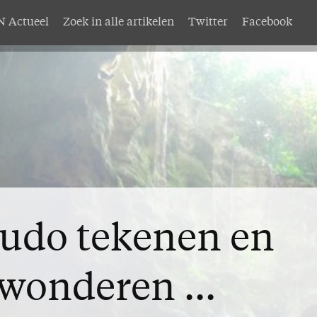
 Actueel
Zoek in alle artikelen
Twitter
Facebook
AMEN
Service
nten
Adreswijziging
abonnement
Nabestellen
mer AMEN
Vragen en opmerkingen
EN
udo tekenen en
wonderen ...