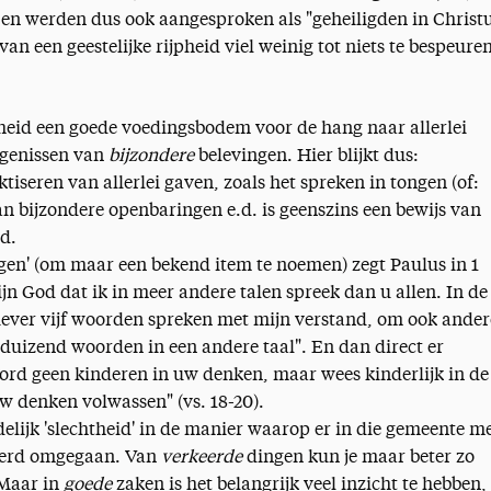
en werden dus ook aangesproken als "geheiligden in Christ
 van een geestelijke rijpheid viel weinig tot niets te bespeuren
jkheid een goede voedingsbodem voor de hang naar allerlei
igenissen van
bijzondere
belevingen. Hier blijkt dus:
ktiseren van allerlei gaven, zoals het spreken in tongen (of:
an bijzondere openbaringen e.d. is geenszins een bewijs van
d.
ngen' (om maar een bekend item te noemen) zegt Paulus in 1
jn God dat ik in meer andere talen spreek dan u allen. In de
liever vijf woorden spreken met mijn verstand, om ook ande
nduizend woorden in een andere taal". En dan direct er
ord geen kinderen in uw denken, maar wees kinderlijk in de
w denken volwassen" (vs. 18-20).
elijk 'slechtheid' in de manier waarop er in die gemeente m
werd omgegaan. Van
verkeerde
dingen kun je maar beter zo
 Maar in
goede
zaken is het belangrijk veel inzicht te hebben,