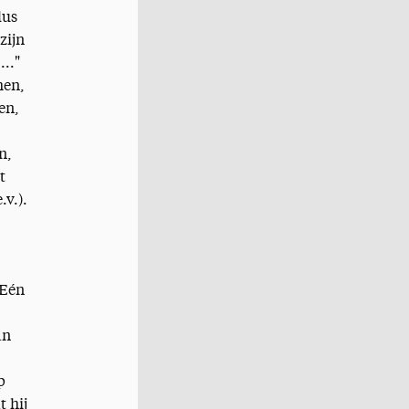
lus
zijn
.."
men,
en,
n,
t
.v.).
 Eén
an
p
 hij