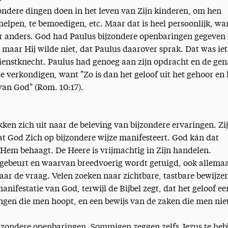
ndere dingen doen in het leven van Zijn kinderen, om hen
e helpen, te bemoedigen, etc. Maar dat is heel persoonlijk, wa
r anders. God had Paulus bijzondere openbaringen gegeven 
 maar Hij wilde niet, dat Paulus daarover sprak. Dat was iet
dienstknecht. Paulus had genoeg aan zijn opdracht en de ge
 verkondigen, want "Zo is dan het geloof uit het gehoor en 
an God" (Rom. 10:17).
kken zich uit naar de beleving van bijzondere ervaringen. Zij
t God Zich op bijzondere wijze manifesteert. God kán dat
 Hem behaagt. De Heere is vrijmachtig in Zijn handelen.
 gebeurt en waarvan breedvoerig wordt getuigd, ook allema
aar de vraag. Velen zoeken naar zichtbare, tastbare bewijze
anifestatie van God, terwijl de Bijbel zegt, dat het geloof ee
ingen die men hoopt, en een bewijs van de zaken die men nie
ijzondere openbaringen. Sommigen zeggen zelfs Jezus te he