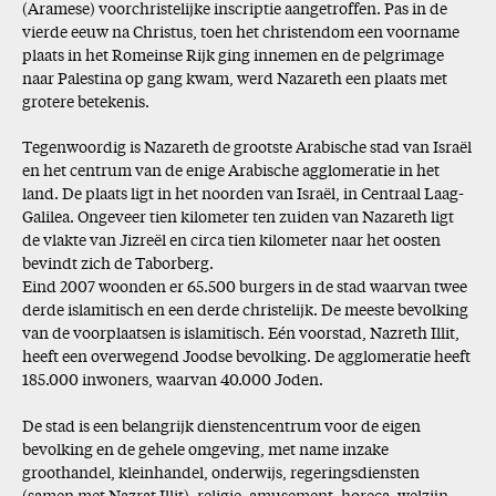
(Aramese) voorchristelijke inscriptie aangetroffen. Pas in de
vierde eeuw na Christus, toen het christendom een voorname
plaats in het Romeinse Rijk ging innemen en de pelgrimage
naar Palestina op gang kwam, werd Nazareth een plaats met
grotere betekenis.
Tegenwoordig is Nazareth de grootste Arabische stad van Israël
en het centrum van de enige Arabische agglomeratie in het
land. De plaats ligt in het noorden van Israël, in Centraal Laag-
Galilea. Ongeveer tien kilometer ten zuiden van Nazareth ligt
de vlakte van Jizreël en circa tien kilometer naar het oosten
bevindt zich de Taborberg.
Eind 2007 woonden er 65.500 burgers in de stad waarvan twee
derde islamitisch en een derde christelijk. De meeste bevolking
van de voorplaatsen is islamitisch. Eén voorstad, Nazreth Illit,
heeft een overwegend Joodse bevolking. De agglomeratie heeft
185.000 inwoners, waarvan 40.000 Joden.
De stad is een belangrijk dienstencentrum voor de eigen
bevolking en de gehele omgeving, met name inzake
groothandel, kleinhandel, onderwijs, regeringsdiensten