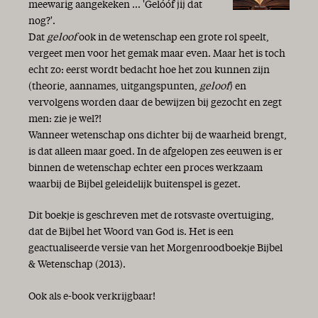
meewarig aangekeken ... 'Gelóóf jij dat
nog?'.
Dat
geloof
ook in de wetenschap een grote rol speelt,
vergeet men voor het gemak maar even. Maar het is toch
echt zo: eerst wordt bedacht hoe het zou kunnen zijn
(theorie, aannames, uitgangspunten,
geloof
) en
vervolgens worden daar de bewijzen bij gezocht en zegt
men: zie je wel?!
Wanneer wetenschap ons dichter bij de waarheid brengt,
is dat alleen maar goed. In de afgelopen zes eeuwen is er
binnen de wetenschap echter een proces werkzaam
waarbij de Bijbel geleidelijk buitenspel is gezet.
Dit boekje is geschreven met de rotsvaste overtuiging,
dat de Bijbel het Woord van God is. Het is een
geactualiseerde versie van het Morgenroodboekje Bijbel
& Wetenschap (2013).
Ook als e-book verkrijgbaar!