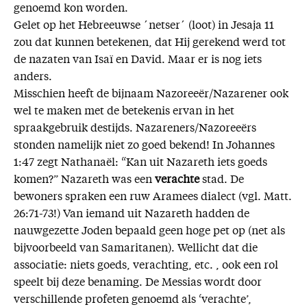
genoemd kon worden.
Gelet op het Hebreeuwse ´netser´ (loot) in Jesaja 11
zou dat kunnen betekenen, dat Hij gerekend werd tot
de nazaten van Isaï en David. Maar er is nog iets
anders.
Misschien heeft de bijnaam Nazoreeër/Nazarener ook
wel te maken met de betekenis ervan in het
spraakgebruik destijds. Nazareners/Nazoreeërs
stonden namelijk niet zo goed bekend! In Johannes
1:47 zegt Nathanaël: “Kan uit Nazareth iets goeds
komen?” Nazareth was een
verachte
stad. De
bewoners spraken een ruw Aramees dialect (vgl. Matt.
26:71-73!) Van iemand uit Nazareth hadden de
nauwgezette Joden bepaald geen hoge pet op (net als
bijvoorbeeld van Samaritanen). Wellicht dat die
associatie: niets goeds, verachting, etc. , ook een rol
speelt bij deze benaming. De Messias wordt door
verschillende profeten genoemd als ‘verachte’,