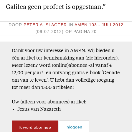
Galilea geen profeet is opgestaan.”
Missie
Service
DOOR
PETER A. SLAGTER
IN
AMEN 103 - JULI 2012
(09-07-2012)
OP PAGINA 20
Adreswijziging
Nabestellen
Dank voor uw interesse in AMEN. Wij bieden u
Vragen en opmerkingen
één artikel ter kennismaking aan (zie hieronder).
En verder
Meer lezen? Word (online)abonnee -al vanaf €
12,00 per jaar!- en ontvang gratis e-book ‘Genade
Bijbelstudieagenda
om van te leven’. U hebt dan volledige toegang
tot meer dan 1500 artikelen!
Uw (alleen voor abonnees) artikel:
Jezus van Nazareth
Ik word abonnee
Inloggen