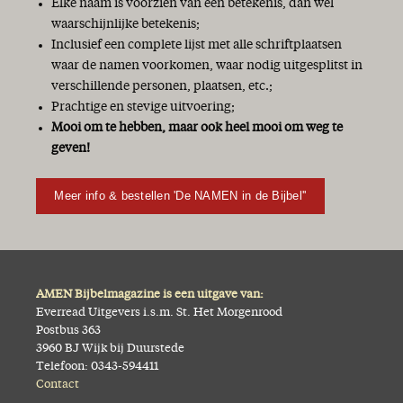
Elke naam is voorzien van een betekenis, dan wel
waarschijnlijke betekenis;
Inclusief een complete lijst met alle schriftplaatsen
waar de namen voorkomen, waar nodig uitgesplitst in
verschillende personen, plaatsen, etc.;
Prachtige en stevige uitvoering;
Mooi om te hebben, maar ook heel mooi om weg te
geven!
Meer info & bestellen 'De NAMEN in de Bijbel''
AMEN Bijbelmagazine is een uitgave van:
Everread Uitgevers i.s.m. St. Het Morgenrood
Postbus 363
3960 BJ Wijk bij Duurstede
Telefoon: 0343-594411
Contact