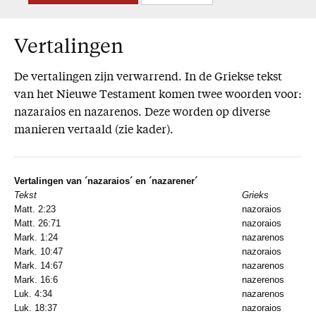
Vertalingen
De vertalingen zijn verwarrend. In de Griekse tekst
van het Nieuwe Testament komen twee woorden voor:
nazaraios en nazarenos. Deze worden op diverse
manieren vertaald (zie kader).
Vertalingen van ´nazaraios´ en ´nazarener´
Tekst
Grieks
N
Matt. 2:23
nazoraios
N
Matt. 26:71
nazoraios
N
Mark. 1:24
nazarenos
va
Mark. 10:47
nazoraios
va
Mark. 14:67
nazarenos
N
Mark. 16:6
nazerenos
N
Luk. 4:34
nazarenos
va
Luk. 18:37
nazoraios
N