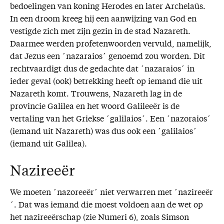
bedoelingen van koning Herodes en later Archelaüs.
In een droom kreeg hij een aanwijzing van God en
vestigde zich met zijn gezin in de stad Nazareth.
Daarmee werden profetenwoorden vervuld, namelijk,
dat Jezus een ´nazaraios´ genoemd zou worden. Dit
rechtvaardigt dus de gedachte dat ´nazaraios´ in
ieder geval (ook) betrekking heeft op iemand die uit
Nazareth komt. Trouwens, Nazareth lag in de
provincie Galilea en het woord Galileeër is de
vertaling van het Griekse ´galilaios´. Een ´nazoraios´
(iemand uit Nazareth) was dus ook een ´galilaios´
(iemand uit Galilea).
Nazireeër
We moeten ´nazoreeër´ niet verwarren met ´nazireeër
´. Dat was iemand die moest voldoen aan de wet op
het nazireeërschap (zie Numeri 6), zoals Simson