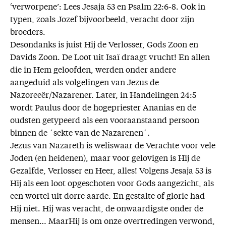
‘verworpene’: Lees Jesaja 53 en Psalm 22:6-8. Ook in
typen, zoals Jozef bijvoorbeeld, veracht door zijn
broeders.
Desondanks is juist Hij de Verlosser, Gods Zoon en
Davids Zoon. De Loot uit Isaï draagt vrucht! En allen
die in Hem geloofden, werden onder andere
aangeduid als volgelingen van Jezus de
Nazoreeër/Nazarener. Later, in Handelingen 24:5
wordt Paulus door de hogepriester Ananias en de
oudsten getypeerd als een vooraanstaand persoon
binnen de ´sekte van de Nazarenen´.
Jezus van Nazareth is weliswaar de Verachte voor vele
Joden (en heidenen), maar voor gelovigen is Hij de
Gezalfde, Verlosser en Heer, alles! Volgens Jesaja 53 is
Hij als een loot opgeschoten voor Gods aangezicht, als
een wortel uit dorre aarde. En gestalte of glorie had
Hij niet. Hij was veracht, de onwaardigste onder de
mensen… MaarHij is om onze overtredingen verwond,