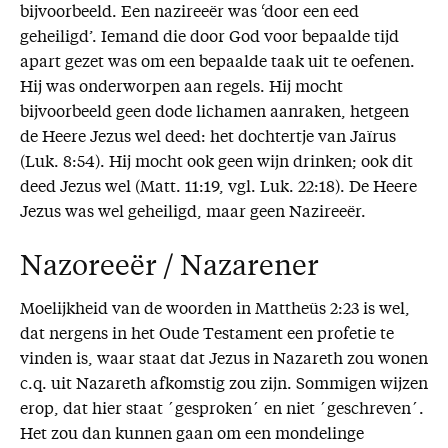
bijvoorbeeld. Een nazireeër was ‘door een eed
geheiligd’. Iemand die door God voor bepaalde tijd
apart gezet was om een bepaalde taak uit te oefenen.
Hij was onderworpen aan regels. Hij mocht
bijvoorbeeld geen dode lichamen aanraken, hetgeen
de Heere Jezus wel deed: het dochtertje van Jaïrus
(Luk. 8:54). Hij mocht ook geen wijn drinken; ook dit
deed Jezus wel (Matt. 11:19, vgl. Luk. 22:18). De Heere
Jezus was wel geheiligd, maar geen Nazireeër.
Nazoreeër / Nazarener
Moelijkheid van de woorden in Mattheüs 2:23 is wel,
dat nergens in het Oude Testament een profetie te
vinden is, waar staat dat Jezus in Nazareth zou wonen
c.q. uit Nazareth afkomstig zou zijn. Sommigen wijzen
erop, dat hier staat ´gesproken´ en niet ´geschreven´.
Het zou dan kunnen gaan om een mondelinge