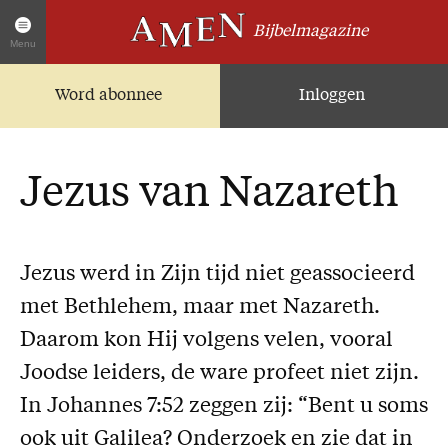
Bijbelmagazine
Menu
Word abonnee
Inloggen
Artikelen
Home
AMEN Actueel
Jezus van Nazareth
Zoek in alle artikelen
Twitter
Facebook
Jezus werd in Zijn tijd niet geassocieerd
met Bethlehem, maar met Nazareth.
Over AMEN
Daarom kon Hij volgens velen, vooral
Abonnementen
Joodse leiders, de ware profeet niet zijn.
Geschenkabonnement
In Johannes 7:52 zeggen zij: “Bent u soms
Proefnummer AMEN
ook uit Galilea? Onderzoek en zie dat in
Steun AMEN