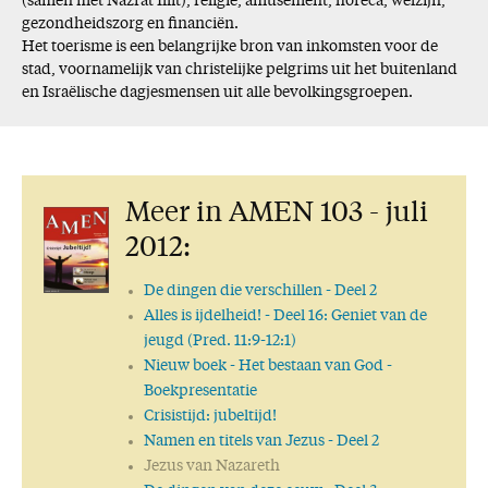
(samen met Nazrat Illit), religie, amusement, horeca, welzijn,
gezondheidszorg en financiën.
Het toerisme is een belangrijke bron van inkomsten voor de
stad, voornamelijk van christelijke pelgrims uit het buitenland
en Israëlische dagjesmensen uit alle bevolkingsgroepen.
Meer in AMEN 103 - juli
2012:
De dingen die verschillen
- Deel 2
Alles is ijdelheid!
- Deel 16: Geniet van de
jeugd (Pred. 11:9-12:1)
Nieuw boek
- Het bestaan van God -
Boekpresentatie
Crisistijd: jubeltijd!
Namen en titels van Jezus
- Deel 2
Jezus van Nazareth