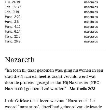
Luk. 24:19
nazoraios
N
Joh. 18:5/7
nazoraios
N
Joh.19:19
nazaraios
N
Hand. 2:22
nazoraios
N
Hand. 3:6
nazoraios
N
Hand. 4:10
nazoraios
N
Hand. 6:14
nazoraios
N
Hand. 22:8
nazoraios
N
Hand. 26:9
nazoraios
N
Nazareth
“En toen hij daar gekomen was, ging hij wonen in een
stad die Nazareth heette, zodat vervuld werd wat
door de profeten gezegd is: dat Hij Nazarener (NBG:
Nazoreeër) genoemd zal worden” -
Mattheüs 2:23
In de Griekse tekst lezen we voor ´Nazarener´ het
woord ´nazaraios´. Jozef had gehoord van de kwade