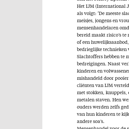
Het IJM (International 
als volgt: ‘De meeste s
meisjes, jongens en vro
mensenhandelaren omda
bereid maakt risico’s t
of een huwelijksaanbod,
bedrieglijke technieke
Slachtoffers hebben te
bedreigingen. Naast ve
kinderen en volwassene
mishandeld door pooiers
cliënten van IJM vertel
met stokken, knuppels, 
metalen staven. Hen we
ouders werden zelfs ge
van hun kinderen te kij
andere soa’s.