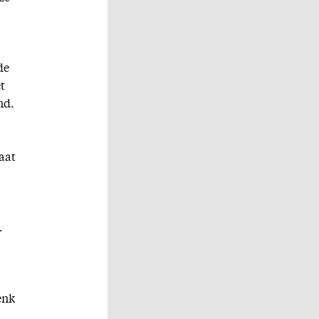
de
t
nd.
aat
.
enk