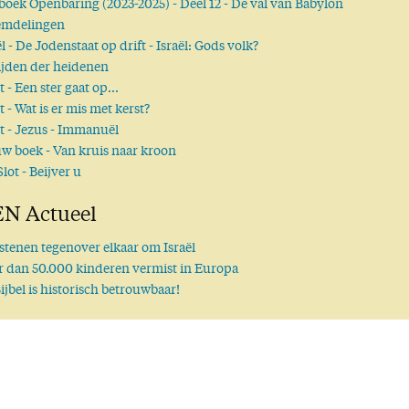
boek Openbaring (2023-2025)
- Deel 12 - De val van Babylon
emdelingen
ël
- De Jodenstaat op drift - Israël: Gods volk?
ijden der heidenen
st
- Een ster gaat op...
st
- Wat is er mis met kerst?
st
- Jezus - Immanuël
uw boek
- Van kruis naar kroon
Slot
- Beijver u
N Actueel
stenen tegenover elkaar om Israël
 dan 50.000 kinderen vermist in Europa
ijbel is historisch betrouwbaar!