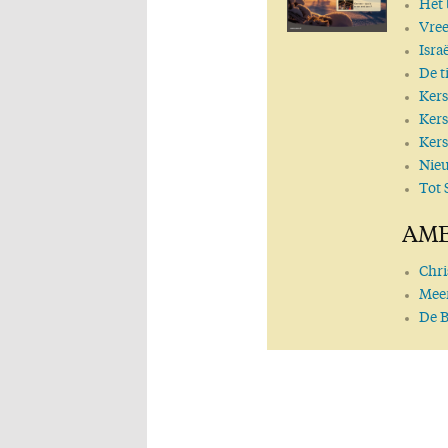
Het 
Vre
Isra
De t
Ker
Ker
Ker
Nie
Tot 
AME
Chri
Meer
De B