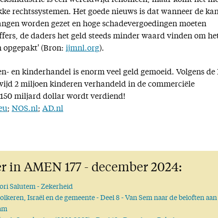
eksindustrie is een wereldwijd fenomeen, maar komt het me
kke rechtssystemen. Het goede nieuws is dat wanneer de ka
evangen worden gezet en hoge schadevergoedingen moeten
ffers, de daders het geld steeds minder waard vinden om he
n opgepakt' (Bron:
ijmnl.org
).
n- en kinderhandel is enorm veel geld gemoeid. Volgens de
wijd 2 miljoen kinderen verhandeld in de commerciële
150 miljard dollar wordt verdiend!
eu
;
NOS.nl
;
AD.nl
r in AMEN 177 - december 2024:
ori Salutem
- Zekerheid
olkeren, Israël en de gemeente
- Deel 8 - Van Sem naar de beloften aan
am