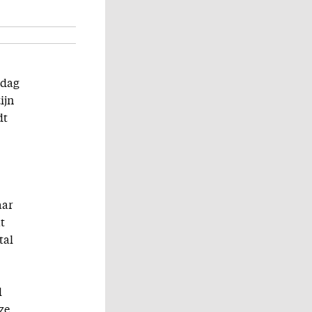
 dag
ijn
dt
aar
t
tal
d
ze