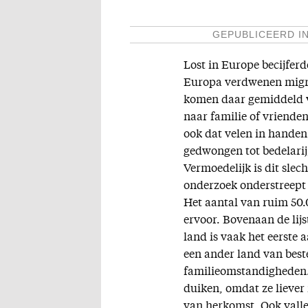
GEPUBLICEERD I
Lost in Europe becijferde
Europa verdwenen migran
komen daar gemiddeld vi
naar familie of vriende
ook dat velen in handen
gedwongen tot bedelarij,
Vermoedelijk is dit slec
onderzoek onderstreept 
Het aantal van ruim 50.
ervoor. Bovenaan de lijs
land is vaak het eerste
een ander land van best
familieomstandigheden.
duiken, omdat ze liever 
van herkomst. Ook vall