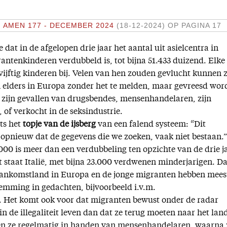
N
AMEN 177 - DECEMBER 2024
(18-12-2024)
OP PAGINA 17
 dat in de afgelopen drie jaar het aantal uit asielcentra in
tenkinderen verdubbeld is, tot bijna 51.433 duizend. Elke
jftig kinderen bij. Velen van hen zouden gevlucht kunnen z
n elders in Europa zonder het te melden, maar gevreesd wor
 zijn gevallen van drugsbendes, mensenhandelaren, zijn
 of verkocht in de seksindustrie.
hts het
topje van de ijsberg
van een falend systeem: “Dit
opnieuw dat de gegevens die we zoeken, vaak niet bestaan.”
000 is meer dan een verdubbeling ten opzichte van de drie j
t staat Italië, met bijna 23.000 verdwenen minderjarigen. Da
 aankomstland in Europa en de jonge migranten hebben mees
emming in gedachten, bijvoorbeeld i.v.m.
 Het komt ook voor dat migranten bewust onder de radar
in de illegaliteit leven dan dat ze terug moeten naar het lan
en ze regelmatig in handen van mensenhandelaren, waarna 