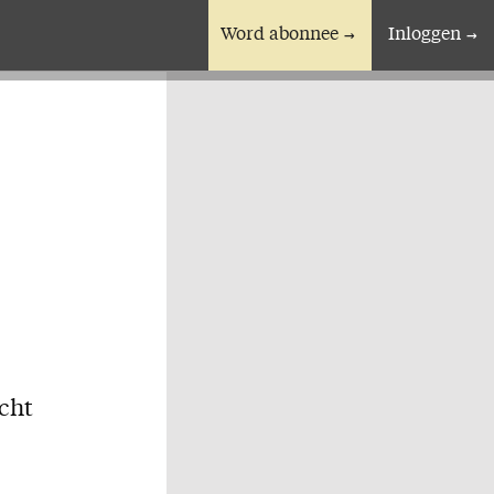
Word abonnee
Inloggen
En verder
Bijbelstudieagenda
acht