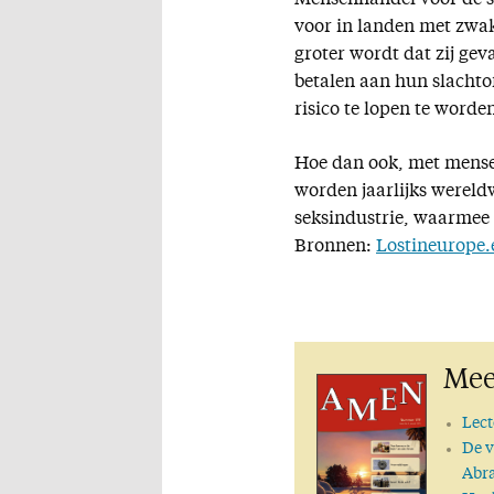
Mensenhandel voor de s
voor in landen met zwa
groter wordt dat zij g
betalen aan hun slachto
risico te lopen te worde
Hoe dan ook, met mense
worden jaarlijks wereld
seksindustrie, waarmee 
Bronnen:
Lostineurope.
Mee
Lect
De v
Abr