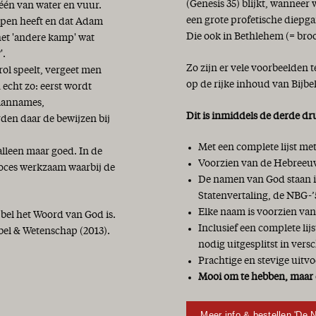
(Genesis 35) blijkt, wanneer
 één van water en vuur.
een grote profetische diepga
hapen heeft en dat Adam
Die ook in Bethlehem (= bro
het 'andere kamp' wat
'.
Zo zijn er vele voorbeelden 
ol speelt, vergeet men
op de rijke inhoud van Bijbe
 echt zo: eerst wordt
 aannames,
Dit is inmiddels de derde dr
den daar de bewijzen bij
Met een complete lijst m
alleen maar goed. In de
Voorzien van de Hebreeuw
roces werkzaam waarbij de
De namen van God staan in
Statenvertaling, de NBG-’
Elke naam is voorzien van
jbel het Woord van God is.
Inclusief een complete li
bel & Wetenschap (2013).
nodig uitgesplitst in vers
Prachtige en stevige uitvo
Mooi om te hebben, maar 
Meer info & bestellen 'De 