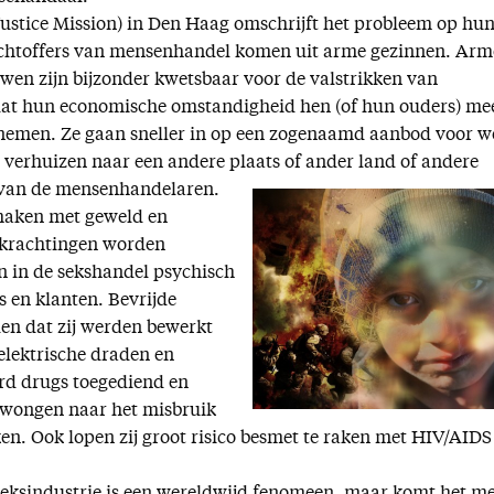
Justice Mission) in Den Haag omschrijft het probleem op hun
lachtoffers van mensenhandel komen uit arme gezinnen. Arm
uwen zijn bijzonder kwetsbaar voor de valstrikken van
t hun economische omstandigheid hen (of hun ouders) me
e nemen. Ze gaan sneller in op een zogenaamd aanbod voor w
 verhuizen naar een andere plaats of ander land of andere
n van de mensenhandelaren.
 maken met geweld en
rkrachtingen worden
n in de sekshandel psychisch
 en klanten. Bevrijde
den dat zij werden bewerkt
elektrische draden en
rd drugs toegediend en
dwongen naar het misbruik
ken. Ook lopen zij groot risico besmet te raken met HIV/AIDS