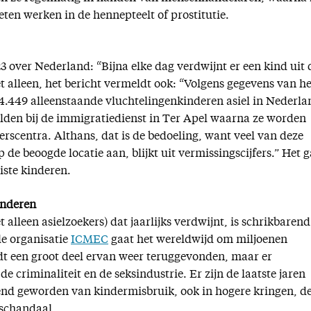
ten werken in de hennepteelt of prostitutie.
3 over Nederland: “Bijna elke dag verdwijnt er een kind uit 
t alleen, het bericht vermeldt ook: “Volgens gegevens van he
4.449 alleenstaande vluchtelingenkinderen asiel in Nederla
elden bij de immigratiedienst in Ter Apel waarna ze worden
erscentra. Althans, dat is de bedoeling, want veel van deze
de beoogde locatie aan, blijkt uit vermissingscijfers.” Het g
ste kinderen.
inderen
 alleen asielzoekers) dat jaarlijks verdwijnt, is schrikbarend
le organisatie
ICMEC
gaat het wereldwijd om miljoenen
t een groot deel ervan weer teruggevonden, maar er
e criminaliteit en de seksindustrie. Er zijn de laatste jaren
end geworden van kindermisbruik, ook in hogere kringen, d
-schandaal.