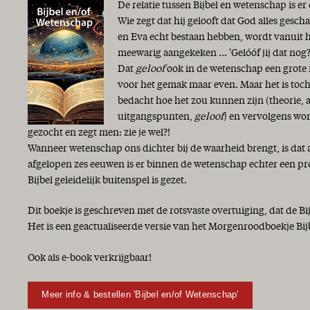
De relatie tussen Bijbel en wetenschap is er
Wie zegt dat hij gelooft dat God alles gesc
en Eva echt bestaan hebben, wordt vanuit 
meewarig aangekeken ... 'Gelóóf jij dat nog?
Dat
geloof
ook in de wetenschap een grote r
voor het gemak maar even. Maar het is toch
bedacht hoe het zou kunnen zijn (theorie,
uitgangspunten,
geloof
) en vervolgens wor
gezocht en zegt men: zie je wel?!
Wanneer wetenschap ons dichter bij de waarheid brengt, is dat 
afgelopen zes eeuwen is er binnen de wetenschap echter een p
Bijbel geleidelijk buitenspel is gezet.
Dit boekje is geschreven met de rotsvaste overtuiging, dat de Bi
Het is een geactualiseerde versie van het Morgenroodboekje Bij
Ook als e-book verkrijgbaar!
Meer info & bestellen 'Bijbel en/of Wetenschap'