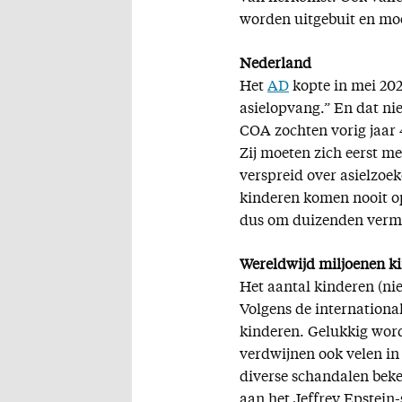
worden uitgebuit en moe
Nederland
Het
AD
kopte in mei 202
asielopvang.” En dat nie
COA zochten vorig jaar 
Zij moeten zich eerst m
verspreid over asielzoek
kinderen komen nooit op 
dus om duizenden vermi
Wereldwijd miljoenen k
Het aantal kinderen (niet
Volgens de internationa
kinderen. Gelukkig word
verdwijnen ook velen in d
diverse schandalen bek
aan het Jeffrey Epstein