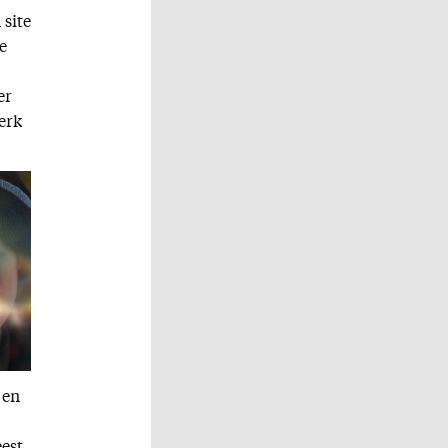
 site
e
er
erk
 en