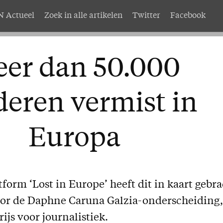
 Actueel
Zoek in alle artikelen
Twitter
Facebook
AMEN
Service
er dan 50.000
nten
Adreswijziging
abonnement
Nabestellen
deren vermist in
mer AMEN
Vragen en opmerkingen
EN
Europa
orm ‘Lost in Europe’ heeft dit in kaart gebr
oor de Daphne Caruna Galzia-onderscheiding,
ijs voor journalistiek.