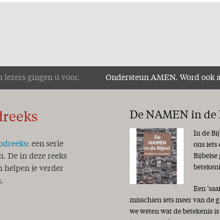
 lezers gingen u voor.
Ondersteun AMEN. Word ook 
De NAMEN in de B
dreeks
In de Bi
odreeks
: een serie
ons iets
Bijbelse
n. De in deze reeks
beteken
 helpen je verder
.
Een 'saa
misschien iets meer van de g
we weten wat de betekenis i