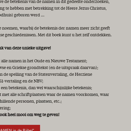
 we de betekenis van de namen in dit gedeelte onderzoeken,
ng te hebben met betrekking tot de Heere Jezus Christus,
odhuis) geboren werd ...
te noemen, waarbij de betekenis der namen meer zicht geeft
lse geschiedenissen. Met dit boek kunt u het zelf ontdekken.
uk van deze unieke uitgave!
et alle namen in het Oude en Nieuwe Testament;
se en Griekse grondtekst (en de uitspraak daarvan);
 de spelling van de Statenvertaling, de Herziene
51-vertaling en de NBV;
 een betekenis, dan wel waarschijnlijke betekenis;
jst met alle schriftplaatsen waar de namen voorkomen, waar
chillende personen, plaatsen, etc.;
ering;
ook heel mooi om weg te geven!
NAMEN in de Bijbel''