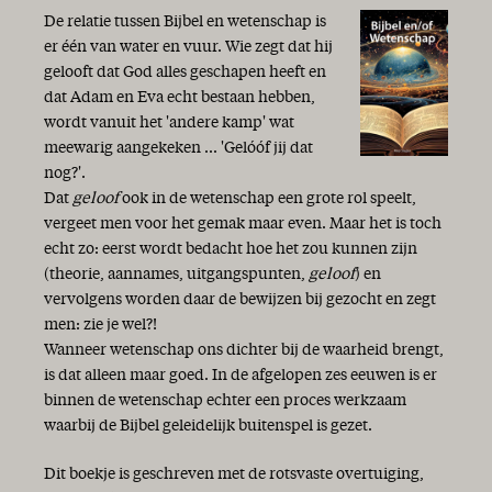
De relatie tussen Bijbel en wetenschap is
er één van water en vuur. Wie zegt dat hij
gelooft dat God alles geschapen heeft en
dat Adam en Eva echt bestaan hebben,
wordt vanuit het 'andere kamp' wat
meewarig aangekeken ... 'Gelóóf jij dat
nog?'.
Dat
geloof
ook in de wetenschap een grote rol speelt,
vergeet men voor het gemak maar even. Maar het is toch
echt zo: eerst wordt bedacht hoe het zou kunnen zijn
(theorie, aannames, uitgangspunten,
geloof
) en
vervolgens worden daar de bewijzen bij gezocht en zegt
men: zie je wel?!
Wanneer wetenschap ons dichter bij de waarheid brengt,
is dat alleen maar goed. In de afgelopen zes eeuwen is er
binnen de wetenschap echter een proces werkzaam
waarbij de Bijbel geleidelijk buitenspel is gezet.
Dit boekje is geschreven met de rotsvaste overtuiging,