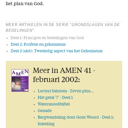
het plan van God.
MEER ARTIKELEN IN DE SERIE "
GRONDSLAGEN VAN DE
BEDELINGEN
":
Deel 1: Principes en bedelingen van God
Deel 2: Profetie en geheimenis
Deel 3 (slot): Tweeledig aspect van het Geheimenis
Meer in AMEN 41 -
februari 2002:
Lectori Salutem
- Zeven plus...
Het getal '7'
- Deel 1
Watersnoodbijbel
Genade
Bergwandeling door Gods Woord
- Deel 1:
Inleiding