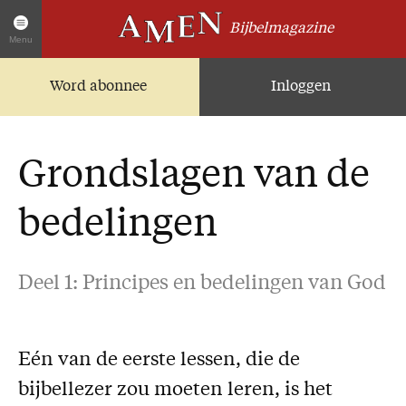
Bijbelmagazine
Menu
Word abonnee
Inloggen
Artikelen
Home
AMEN Actueel
Grondslagen van de
Zoek in alle artikelen
Twitter
bedelingen
Facebook
Over AMEN
Deel 1: Principes en bedelingen van God
Abonnementen
Geschenkabonnement
Eén van de eerste lessen, die de
Proefnummer AMEN
bijbellezer zou moeten leren, is het
Steun AMEN