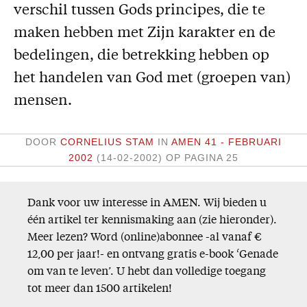
verschil tussen Gods principes, die te
Missie
maken hebben met Zijn karakter en de
Service
bedelingen, die betrekking hebben op
Adreswijziging
het handelen van God met (groepen van)
Nabestellen
mensen.
Vragen en opmerkingen
DOOR
CORNELIUS STAM
IN
AMEN 41 - FEBRUARI
En verder
2002
(14-02-2002)
OP PAGINA 25
Bijbelstudieagenda
Dank voor uw interesse in AMEN. Wij bieden u
één artikel ter kennismaking aan (zie hieronder).
Meer lezen? Word (online)abonnee -al vanaf €
12,00 per jaar!- en ontvang gratis e-book ‘Genade
om van te leven’. U hebt dan volledige toegang
tot meer dan 1500 artikelen!