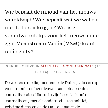
Missie
Wie bepaalt de inhoud van het nieuws
Service
wereldwijd? Wie bepaalt wat we wel en
Adreswijziging
niet te horen krijgen? Wie is er
Nabestellen
verantwoordelijk voor het nieuws in de
Vragen en opmerkingen
zgn. Meanstream Media (MSM): krant,
radio en tv?
En verder
Bijbelstudieagenda
GEPUBLICEERD IN
AMEN 117 - NOVEMBER 2014
(14-
11-2014)
OP PAGINA 15
De westerse media, met name de Duitse, zijn corrupt
en manipuleren het nieuws. Dat stelt de Duitse
Journalist Udo Ulfkotte in zijn boek ‘Gekaufte
Journalisten’, met als ondertitel: ‘Hoe politici,
geheime diensten en de Haute Finance de