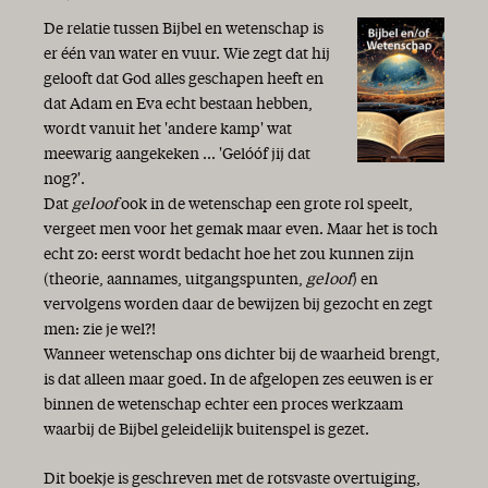
De relatie tussen Bijbel en wetenschap is
er één van water en vuur. Wie zegt dat hij
gelooft dat God alles geschapen heeft en
dat Adam en Eva echt bestaan hebben,
wordt vanuit het 'andere kamp' wat
meewarig aangekeken ... 'Gelóóf jij dat
nog?'.
Dat
geloof
ook in de wetenschap een grote rol speelt,
vergeet men voor het gemak maar even. Maar het is toch
echt zo: eerst wordt bedacht hoe het zou kunnen zijn
(theorie, aannames, uitgangspunten,
geloof
) en
vervolgens worden daar de bewijzen bij gezocht en zegt
men: zie je wel?!
Wanneer wetenschap ons dichter bij de waarheid brengt,
is dat alleen maar goed. In de afgelopen zes eeuwen is er
binnen de wetenschap echter een proces werkzaam
waarbij de Bijbel geleidelijk buitenspel is gezet.
Dit boekje is geschreven met de rotsvaste overtuiging,