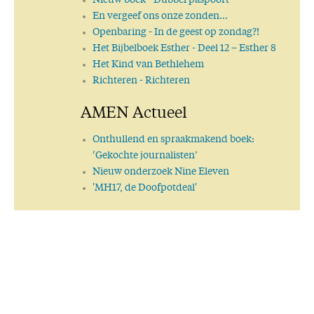
Nieuw boek
- Dubbel paspoort
En vergeef ons onze zonden…
Openbaring
- In de geest op zondag?!
Het Bijbelboek Esther
- Deel 12 – Esther 8
Het Kind van Bethlehem
Richteren
- Richteren
AMEN Actueel
Onthullend en spraakmakend boek:
‘Gekochte journalisten’
Nieuw onderzoek Nine Eleven
'MH17, de Doofpotdeal'